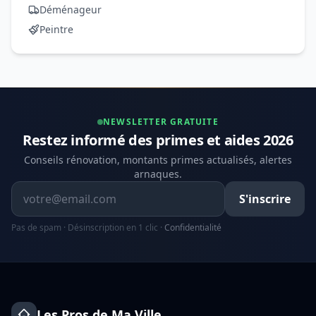
Déménageur
Peintre
NEWSLETTER GRATUITE
Restez informé des primes et aides 2026
Conseils rénovation, montants primes actualisés, alertes
arnaques.
Adresse email
S'inscrire
Pas de spam · Désinscription en 1 clic ·
Confidentialité
Les Pros de Ma Ville