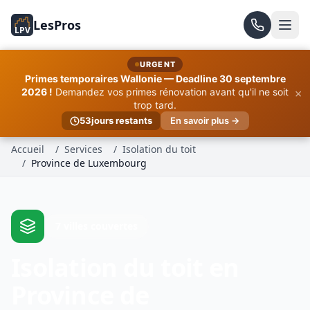
LesPros
LPV
URGENT
Primes temporaires Wallonie — Deadline 30 septembre
×
2026 !
Demandez vos primes rénovation avant qu'il ne soit
trop tard.
53
jours restants
En savoir plus →
Accueil
/
Services
/
Isolation du toit
/
Province de Luxembourg
7 villes couvertes
Isolation du toit en
Province de