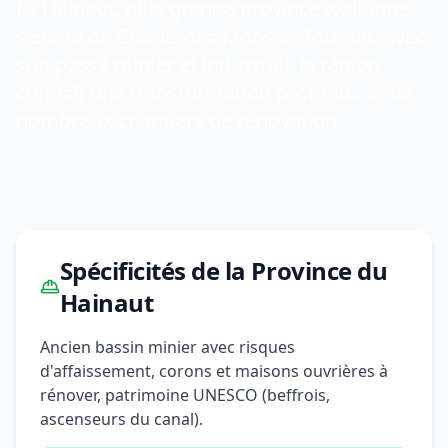
Le Hainaut, plus grande province wallonne,
s'étend de Charleroi à Mons et Tournai. Avec
son passé minier et industriel, la région
connaît une transformation profonde et de
nombreux chantiers de rénovation.
Spécificités de la Province du
Hainaut
Ancien bassin minier avec risques
d'affaissement, corons et maisons ouvrières à
rénover, patrimoine UNESCO (beffrois,
ascenseurs du canal).