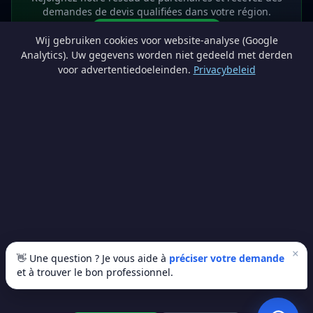
demandes de devis qualifiées dans votre région.
Devenir partenaire
Wij gebruiken cookies voor website-analyse (Google
info@lesprosdemaville.be
Analytics). Uw gegevens worden niet gedeeld met derden
voor advertentiedoeleinden.
Privacybeleid
Notre réseau :
Comparer des devis rénovation
AutoAssure.be
AssureHomeProtect.be
Estimation immobilière gratuite
Comparez les devis travaux sur
Devis Wallonie — devis gratuits rénovation
· Estimez la valeur de votre bien avec
ImmoAnalyse — estimez votre bien
© 2026
Satyvo SA
— BCE 0791.828.816 — Route de Chôdes 38, 4960
Malmedy —
info@satyvo.be
Satyvo SA n'est pas un intermédiaire d'assurance agréé par la FSMA. Les
informations publiées sont fournies à titre indicatif et ne constituent pas un
conseil personnalisé.
×
👋 Une question ? Je vous aide à
préciser votre demande
et à trouver le bon professionnel.
© 2026 Les Pros de Ma Ville. Tous droits réservés.
Artisans vérifiés
SSL sécurisé
100% gratuit