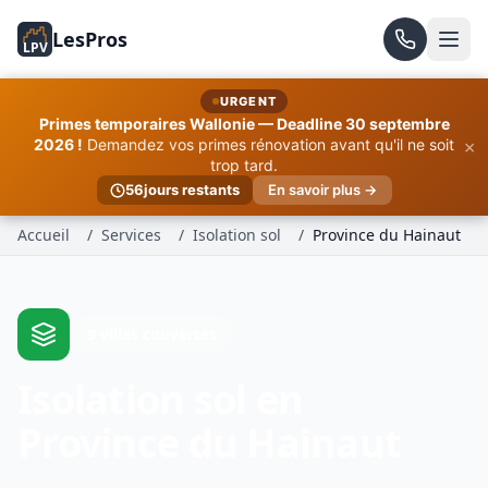
LesPros
LPV
URGENT
Primes temporaires Wallonie — Deadline 30 septembre
×
2026 !
Demandez vos primes rénovation avant qu'il ne soit
trop tard.
56
jours restants
En savoir plus →
Accueil
/
Services
/
Isolation sol
/
Province du Hainaut
9 villes couvertes
Isolation sol en
Province du Hainaut