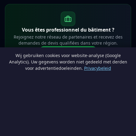
Vous êtes professionnel du bâtiment ?
Rejoignez notre réseau de partenaires et recevez des
demandes de devis qualifiées dans votre région.
Devenir partenaire
Wij gebruiken cookies voor website-analyse (Google
info@lesprosdemaville.be
Analytics). Uw gegevens worden niet gedeeld met derden
voor advertentiedoeleinden.
Privacybeleid
Notre réseau :
Comparer des devis rénovation
AutoAssure.be
AssureHomeProtect.be
Estimation immobilière gratuite
Comparez les devis travaux sur
Devis Wallonie — devis gratuits rénovation
· Estimez la valeur de votre bien avec
ImmoAnalyse — estimez votre bien
© 2026
Satyvo SA
— BCE 0791.828.816 — Route de Chôdes 38, 4960
Malmedy —
info@satyvo.be
Satyvo SA n'est pas un intermédiaire d'assurance agréé par la FSMA. Les