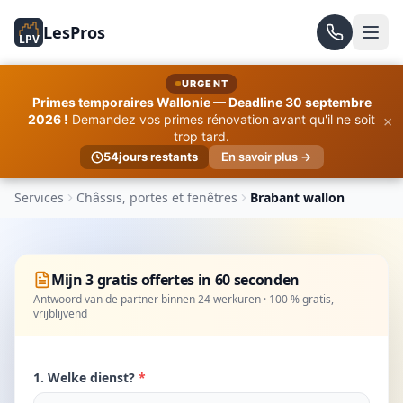
LesPros
LPV
URGENT
Primes temporaires Wallonie — Deadline 30 septembre
×
2026 !
Demandez vos primes rénovation avant qu'il ne soit
trop tard.
54
jours restants
En savoir plus →
Services
Châssis, portes et fenêtres
Brabant wallon
Mijn 3 gratis offertes in 60 seconden
Antwoord van de partner binnen 24 werkuren · 100 % gratis,
vrijblijvend
1. Welke dienst?
*