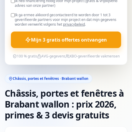
Ik heb financiering nodig voor mijn project (gratis & vrijblijvend
advies van onze partner)
Ik ga ermee akkoord gecontacteerd te worden door 1 tot 3
geverifieerde partners voor mijn project en dat mijn gegevens
worden verwerkt volgens het
privacybeleid
.
Mijn 3 gratis offertes ontvangen
100 % gratis
AVG-gegevens
KBO-geverifieerde vakmensen
Châssis, portes et fenêtres · Brabant wallon
Châssis, portes et fenêtres à
Brabant wallon : prix 2026,
primes & 3 devis gratuits