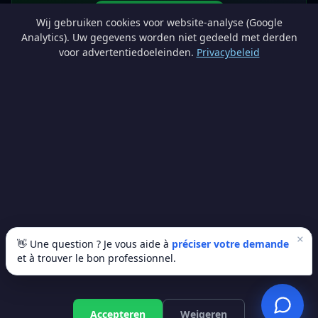
Devenir partenaire
Wij gebruiken cookies voor website-analyse (Google
info@lesprosdemaville.be
Analytics). Uw gegevens worden niet gedeeld met derden
voor advertentiedoeleinden.
Privacybeleid
Notre réseau :
Comparer des devis rénovation
AutoAssure.be
AssureHomeProtect.be
Estimation immobilière gratuite
Comparez les devis travaux sur
Devis Wallonie — devis gratuits rénovation
· Estimez la valeur de votre bien avec
ImmoAnalyse — estimez votre bien
© 2026
Satyvo SA
— BCE 0791.828.816 — Route de Chôdes 38, 4960
Malmedy —
info@satyvo.be
Satyvo SA n'est pas un intermédiaire d'assurance agréé par la FSMA. Les
informations publiées sont fournies à titre indicatif et ne constituent pas un
conseil personnalisé.
×
👋 Une question ? Je vous aide à
préciser votre demande
et à trouver le bon professionnel.
© 2026 Les Pros de Ma Ville. Tous droits réservés.
Artisans vérifiés
SSL sécurisé
100% gratuit
Accepteren
Weigeren