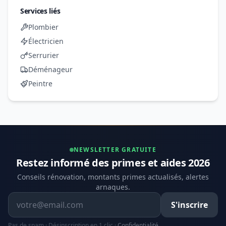
Services liés
Plombier
Électricien
Serrurier
Déménageur
Peintre
NEWSLETTER GRATUITE
Restez informé des primes et aides 2026
Conseils rénovation, montants primes actualisés, alertes
arnaques.
Adresse email
S'inscrire
Pas de spam · Désinscription en 1 clic ·
Confidentialité