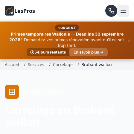
LesPros
LPV
URGENT
Primes temporaires Wallonie — Deadline 30 septembre
×
2026 !
Demandez vos primes rénovation avant qu'il ne soit
trop tard.
54
jours restants
En savoir plus →
Accueil
/
Services
/
Carrelage
/
Brabant wallon
10 villes couvertes
Carrelage en Brabant
wallon