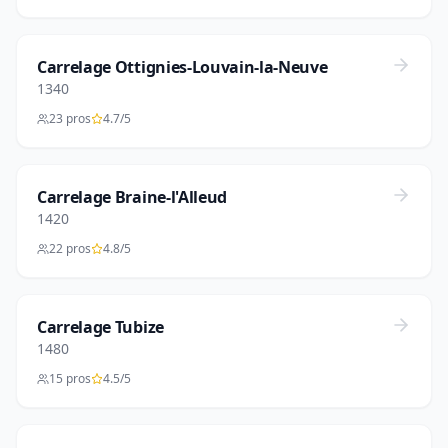
Carrelage Ottignies-Louvain-la-Neuve
1340
23 pros
4.7/5
Carrelage Braine-l'Alleud
1420
22 pros
4.8/5
Carrelage Tubize
1480
15 pros
4.5/5