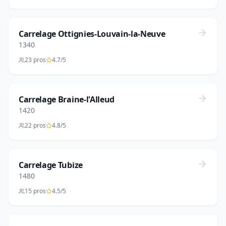
Carrelage Ottignies-Louvain-la-Neuve
1340
23 pros
4.7/5
Carrelage Braine-l'Alleud
1420
22 pros
4.8/5
Carrelage Tubize
1480
15 pros
4.5/5