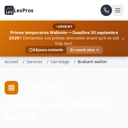
LesPros
LPV
URGENT
Primes temporaires Wallonie — Deadline 30 septembre
×
2026 !
Demandez vos primes rénovation avant qu'il ne soit
trop tard.
54
jours restants
En savoir plus →
Accueil
/
Services
/
Carrelage
/
Brabant wallon
10 villes couvertes
Carrelage en Brabant
wallon