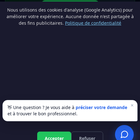
Devenir partenaire
Nous utilisons des cookies d'analyse (Google Analytics) pour
info@lesprosdemaville.be
améliorer votre expérience. Aucune donnée n'est partagée à
des fins publicitaires.
Politique de confidentialité
Notre réseau :
Comparer des devis rénovation
AutoAssure.be
AssureHomeProtect.be
Estimation immobilière gratuite
Comparez les devis travaux sur
Devis Wallonie — devis gratuits rénovation
· Estimez la valeur de votre bien avec
ImmoAnalyse — estimez votre bien
© 2026
Satyvo SA
— BCE 0791.828.816 — Route de Chôdes 38, 4960
Malmedy —
info@satyvo.be
Satyvo SA n'est pas un intermédiaire d'assurance agréé par la FSMA. Les
informations publiées sont fournies à titre indicatif et ne constituent pas un
conseil personnalisé.
×
👋 Une question ? Je vous aide à
préciser votre demande
et à trouver le bon professionnel.
© 2026 Les Pros de Ma Ville. Tous droits réservés.
Artisans vérifiés
SSL sécurisé
100% gratuit
Accepter
Refuser