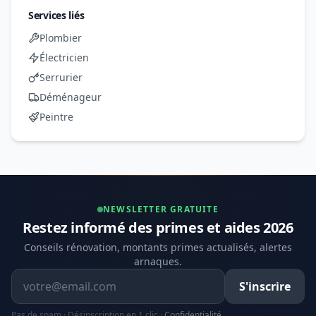
Services liés
Plombier
Électricien
Serrurier
Déménageur
Peintre
NEWSLETTER GRATUITE
Restez informé des primes et aides 2026
Conseils rénovation, montants primes actualisés, alertes
arnaques.
Adresse email
S'inscrire
Pas de spam · Désinscription en 1 clic ·
Confidentialité