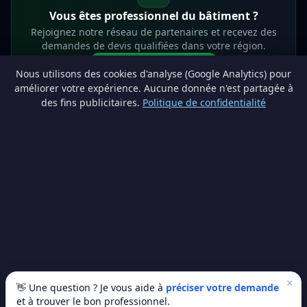
Vous êtes professionnel du bâtiment ?
Rejoignez notre réseau de partenaires et recevez des
demandes de devis qualifiées dans votre région.
Devenir partenaire
Nous utilisons des cookies d'analyse (Google Analytics) pour
info@lesprosdemaville.be
améliorer votre expérience. Aucune donnée n'est partagée à
des fins publicitaires.
Politique de confidentialité
Notre réseau :
Comparer des devis rénovation
AutoAssure.be
AssureHomeProtect.be
Estimation immobilière gratuite
Comparez les devis travaux sur
Devis Wallonie — devis gratuits rénovation
· Estimez la valeur de votre bien avec
ImmoAnalyse — estimez votre bien
© 2026
Satyvo SA
— BCE 0791.828.816 — Route de Chôdes 38, 4960
Malmedy —
info@satyvo.be
Satyvo SA n'est pas un intermédiaire d'assurance agréé par la FSMA. Les
informations publiées sont fournies à titre indicatif et ne constituent pas un
conseil personnalisé.
×
👋 Une question ? Je vous aide à
préciser votre demande
et à trouver le bon professionnel.