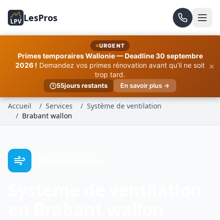
LesPros
LPV
URGENT
Primes temporaires Wallonie — Deadline 30 septembre
×
2026 !
Demandez vos primes rénovation avant qu'il ne soit
trop tard.
55
jours restants
En savoir plus →
Accueil
/
Services
/
Système de ventilation
/
Brabant wallon
10 villes couvertes
Système de ventilation
en Brabant wallon