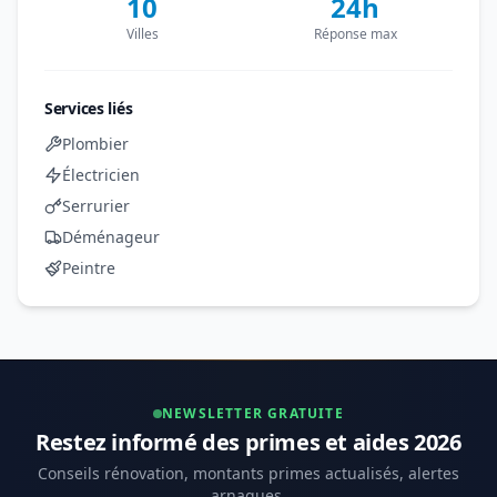
10
24h
Villes
Réponse max
Services liés
Plombier
Électricien
Serrurier
Déménageur
Peintre
NEWSLETTER GRATUITE
Restez informé des primes et aides 2026
Conseils rénovation, montants primes actualisés, alertes
arnaques.