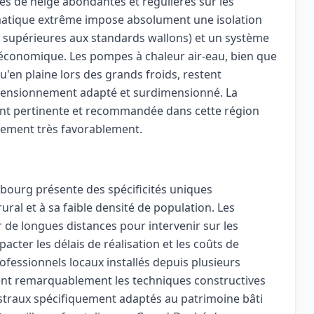
es de neige abondantes et régulières sur les
imatique extrême impose absolument une isolation
t supérieures aux standards wallons) et un système
t économique. Les pompes à chaleur air-eau, bien que
u'en plaine lors des grands froids, restent
imensionnement adapté et surdimensionné. La
ent pertinente et recommandée dans cette région
alement très favorablement.
bourg présente des spécificités uniques
ral et à sa faible densité de population. Les
r de longues distances pour intervenir sur les
acter les délais de réalisation et les coûts de
ofessionnels locaux installés depuis plusieurs
ent remarquablement les techniques constructives
estraux spécifiquement adaptés au patrimoine bâti