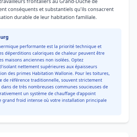
travailleurs frontaliers au Grand-Duché de
t conséquents et substantiels qu'ils consacrent
isation durable de leur habitation familiale.
ourg
hermique performante est la priorité technique et
es déperditions caloriques de chaleur peuvent être
es maisons anciennes non isolées. Optez
'isolant nettement supérieures aux épaisseurs
on des primes Habitation Wallonie. Pour les toitures,
ue de référence traditionnelle, souvent strictement
 dans de très nombreuses communes soucieuses de
pérativement un système de chauffage d'appoint
 grand froid intense où votre installation principale