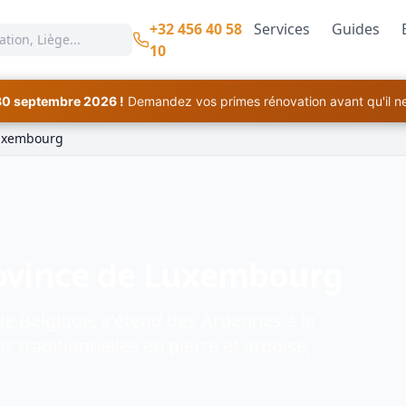
+32 456 40 58
Services
Guides
10
30 septembre 2026 !
Demandez vos primes rénovation avant qu'il ne 
Luxembourg
ovince de Luxembourg
de Belgique, s'étend des Ardennes à la
 traditionnelles en pierre et ardoise,