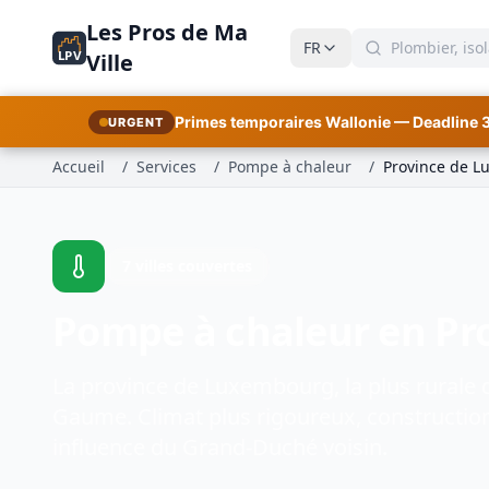
Les Pros de Ma
FR
LPV
Ville
Primes temporaires Wallonie — Deadline 
URGENT
Accueil
/
Services
/
Pompe à chaleur
/
Province de 
7 villes couvertes
Pompe à chaleur en Pr
La province de Luxembourg, la plus rurale 
Gaume. Climat plus rigoureux, constructions
influence du Grand-Duché voisin.