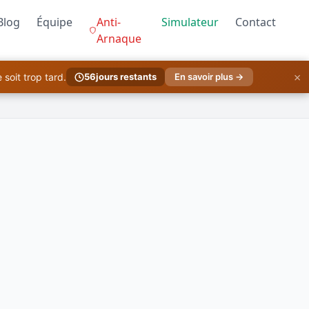
Blog
Équipe
Anti-
Simulateur
Contact
Arnaque
×
soit trop tard.
56
jours restants
En savoir plus →