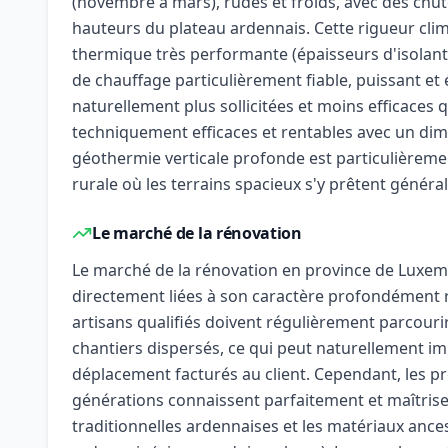
(novembre à mars), rudes et froids, avec des chut
hauteurs du plateau ardennais. Cette rigueur cl
thermique très performante (épaisseurs d'isolan
de chauffage particulièrement fiable, puissant e
naturellement plus sollicitées et moins efficaces q
techniquement efficaces et rentables avec un d
géothermie verticale profonde est particulièrem
rurale où les terrains spacieux s'y prêtent génér
Le marché de la rénovation
Le marché de la rénovation en province de Luxem
directement liées à son caractère profondément ru
artisans qualifiés doivent régulièrement parcouri
chantiers dispersés, ce qui peut naturellement imp
déplacement facturés au client. Cependant, les pr
générations connaissent parfaitement et maîtris
traditionnelles ardennaises et les matériaux anc