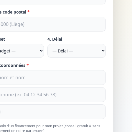
re code postal
*
get
4. Délai
 coordonnées
*
esoin d'un financement pour mon projet (conseil gratuit & sans
ement de notre partenaire)