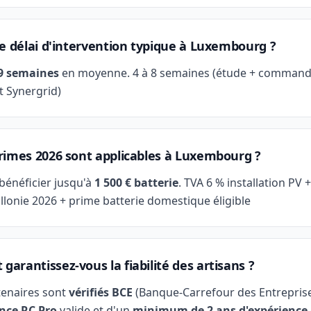
le délai d'intervention typique à Luxembourg ?
 9 semaines
en moyenne. 4 à 8 semaines (étude + command
 Synergrid)
rimes 2026 sont applicables à Luxembourg ?
bénéficier jusqu'à
1 500 € batterie
. TVA 6 % installation PV +
onie 2026 + prime batterie domestique éligible
arantissez-vous la fiabilité des artisans ?
tenaires sont
vérifiés BCE
(Banque-Carrefour des Entreprise
nce RC Pro
valide et d'un
minimum de 2 ans d'expérience