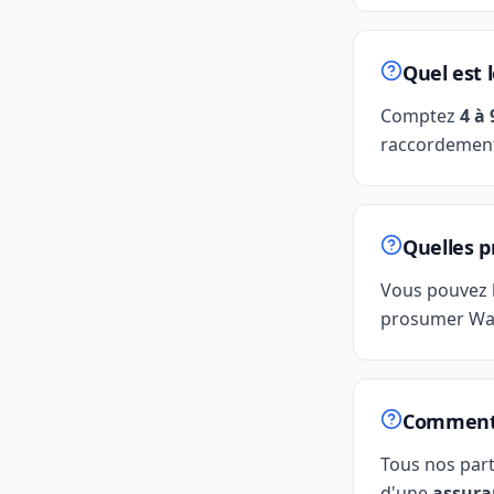
Quel est 
Comptez
4 à
raccordement
Quelles p
Vous pouvez 
prosumer Wall
Comment g
Tous nos par
d'une
assura