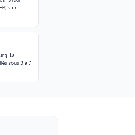
PEB) sont
urg. La
illés sous 3 à 7