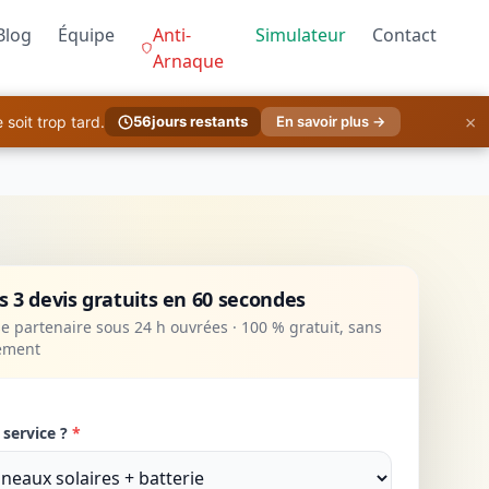
Blog
Équipe
Anti-
Simulateur
Contact
Arnaque
×
soit trop tard.
56
jours restants
En savoir plus →
 3 devis gratuits en 60 secondes
 partenaire sous 24 h ouvrées · 100 % gratuit, sans
ement
 service ?
*