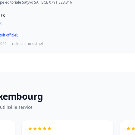
ipe éditoriale Satyvo SA · BCE 0791.828.816
ÉES
26
it officiel)
2026 — refresh trimestriel
Luxembourg
tilisé le service