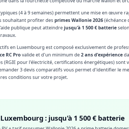
 zone dans la fourchette compétitive du marché wallon et bru
 typiques (4 à 9 semaines) permettent une mise en œuvre ra
s souhaitant profiter des
primes Wallonie 2026
(échéance d
'aide publique peut atteindre
jusqu'à 1 500 € batterie
selon
travaux.
actifs en Luxembourg est composé exclusivement de profes
ce RC Pro
valide et d'un minimum de
2 ans d'expérience
da
(RGIE pour l'électricité, certifications énergétiques) sont v
 Demander 3 devis comparatifs vous permet d'identifier le mei
res conditions sur votre projet.
Luxembourg : jusqu'à 1 500 € batterie
n PV + tarif prosumer Wallonie 2026 + prime batterie domest