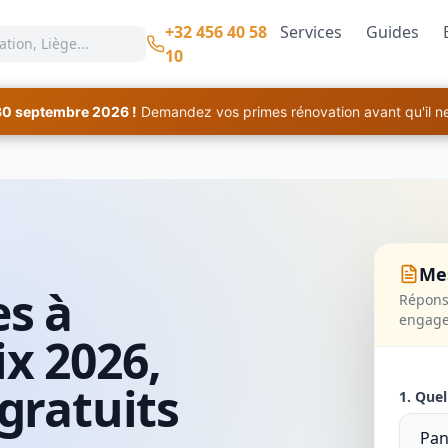
+32 456 40 58
Services
Guides
10
30 septembre 2026 !
Demandez vos primes rénovation avant qu'il ne 
Mes
es à
Réponse
engag
x 2026,
gratuits
1. Quel