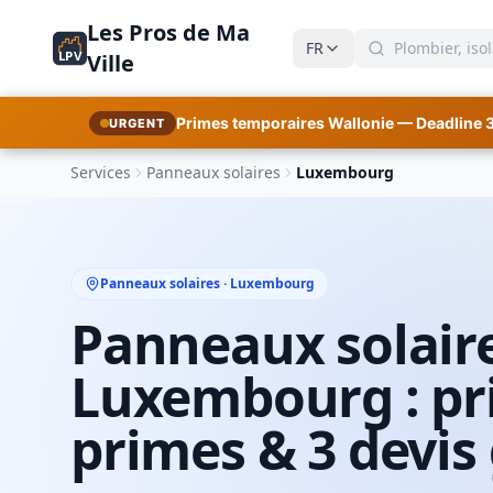
Les Pros de Ma
FR
LPV
Ville
Primes temporaires Wallonie — Deadline 
URGENT
Services
Panneaux solaires
Luxembourg
Panneaux solaires · Luxembourg
Panneaux solair
Luxembourg : pri
primes & 3 devis 