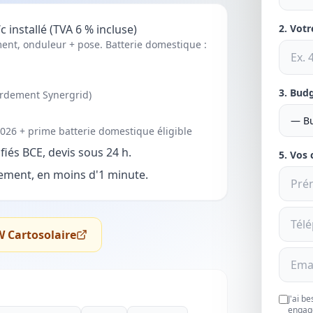
 installé (TVA 6 % incluse)
2. Vot
ent, onduleur + pose. Batterie domestique :
3. Bud
ordement Synergrid)
2026 + prime batterie domestique éligible
iés BCE, devis sous 24 h.
5. Vos
ment, en moins d'1 minute.
W Cartosolaire
J'ai b
engag