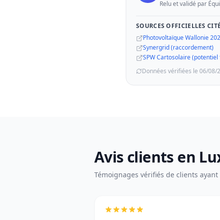
Relu et validé par Équ
SOURCES OFFICIELLES CIT
Photovoltaïque Wallonie 20
Synergrid (raccordement)
SPW Cartosolaire (potentiel to
Données vérifiées le 06/08/
Avis clients en 
Témoignages vérifiés de clients ayant u