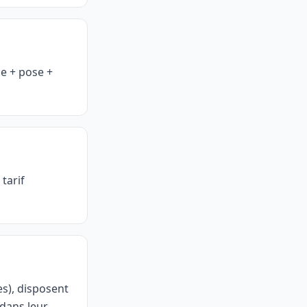
e + pose +
 tarif
s), disposent
dans leur