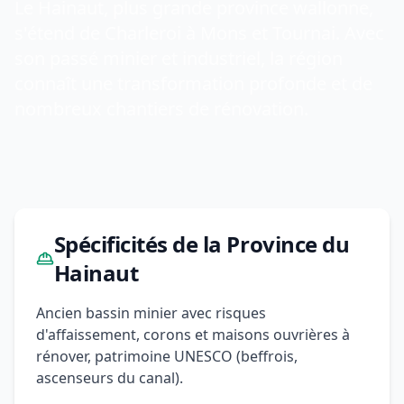
Le Hainaut, plus grande province wallonne,
s'étend de Charleroi à Mons et Tournai. Avec
son passé minier et industriel, la région
connaît une transformation profonde et de
nombreux chantiers de rénovation.
Spécificités de la Province du
Hainaut
Ancien bassin minier avec risques
d'affaissement, corons et maisons ouvrières à
rénover, patrimoine UNESCO (beffrois,
ascenseurs du canal).