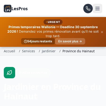
LesPros
LPV
URGENT
Primes temporaires Wallonie — Deadline 30 septembre
×
2026 !
Demandez vos primes rénovation avant qu'il ne soit
trop tard.
54
jours restants
En savoir plus →
Accueil
/
Services
/
Jardinier
/
Province du Hainaut
9 villes couvertes
Jardinier en Province du
Hainaut