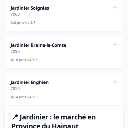
Jardinier Soignies
7060
8 pros
4.4/5
Jardinier Braine-le-Comte
7090
18 pros
4.5/5
Jardinier Enghien
7850
14 pros
4.7/5
📍 Jardinier : le marché en
Province du Hainaut