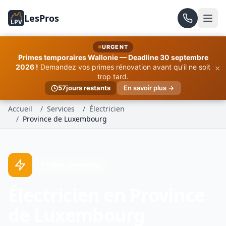
LesPros
LPV
URGENT
Primes temporaires Wallonie — Deadline 30 septembre
×
2026 !
Demandez vos primes rénovation avant qu'il ne soit
trop tard.
57
jours restants
En savoir plus →
Accueil
/
Services
/
Électricien
/
Province de Luxembourg
7 villes couvertes
Électricien en Province
de Luxembourg