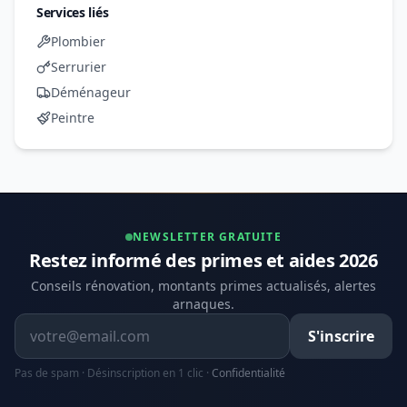
Services liés
Plombier
Serrurier
Déménageur
Peintre
NEWSLETTER GRATUITE
Restez informé des primes et aides 2026
Conseils rénovation, montants primes actualisés, alertes
arnaques.
Adresse email
S'inscrire
Pas de spam · Désinscription en 1 clic ·
Confidentialité