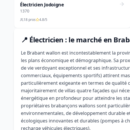
Électricien Jodoigne
1370
18 pros
4.8/5
📍 Électricien : le marché en Bra
Le Brabant wallon est incontestablement la provi
les plans économique et démographique. Sa proxi
de vie verdoyant exceptionnel et ses infrastructur
commerciaux, équipements sportifs) attirent mass
particulièrement exigeante en termes de qualité 
majoritairement de villas quatre façades qui néc
énergétique en profondeur pour atteindre les s
propriétaires brabançons wallons sont particuliè
environnementales, de développement durable et 
écologiques innovantes et durables (pompes à ch
recharge véhicules électriques).