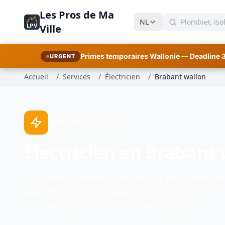
Les Pros de Ma
NL
LPV
Ville
Primes temporaires Wallonie — Deadline 
URGENT
Accueil
/
Services
/
Électricien
/
Brabant wallon
10 villes couvertes
Électricien en Brabant
Le Brabant wallon, province la plus prospèr
avec Bruxelles. Population aisée, exigences
demande en rénovation énergétique.