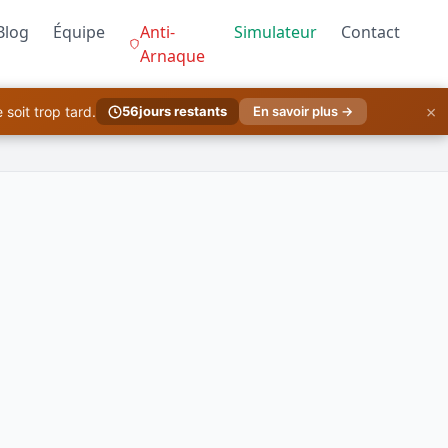
Blog
Équipe
Anti-
Simulateur
Contact
Arnaque
×
soit trop tard.
56
jours restants
En savoir plus →