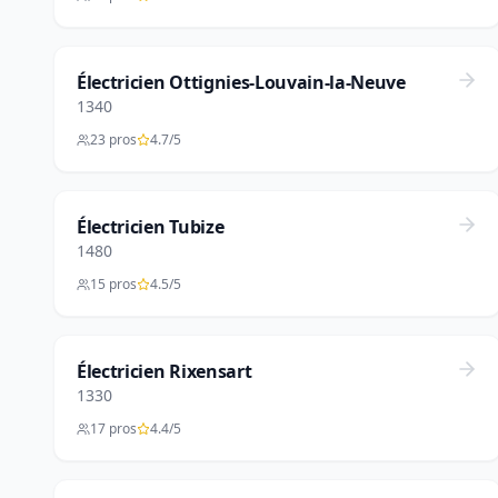
Électricien Ottignies-Louvain-la-Neuve
1340
23 pros
4.7/5
Électricien Tubize
1480
15 pros
4.5/5
Électricien Rixensart
1330
17 pros
4.4/5