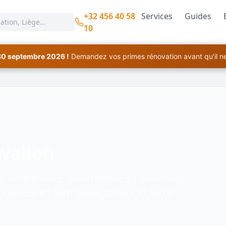
+32 456 40 58
Services
Guides
10
30 septembre 2026 !
Demandez vos primes rénovation avant qu'il ne 
 wallon
e de Wallonie, bénéficie de sa proximité
 élevées en termes de qualité et forte