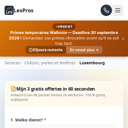
LesPros
LPV
URGENT
Primes temporaires Wallonie — Deadline 30 septembre
×
2026 !
Demandez vos primes rénovation avant qu'il ne soit
trop tard.
55
jours restants
En savoir plus →
Services
Châssis, portes et fenêtres
Luxembourg
Mijn 3 gratis offertes in 60 seconden
Antwoord van de partner binnen 24 werkuren · 100 % gratis,
vrijblijvend
1. Welke dienst?
*