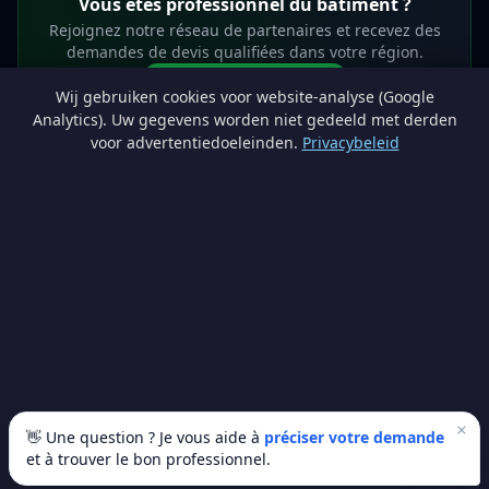
Vous êtes professionnel du bâtiment ?
Rejoignez notre réseau de partenaires et recevez des
demandes de devis qualifiées dans votre région.
Devenir partenaire
Wij gebruiken cookies voor website-analyse (Google
info@lesprosdemaville.be
Analytics). Uw gegevens worden niet gedeeld met derden
voor advertentiedoeleinden.
Privacybeleid
Notre réseau :
Comparer des devis rénovation
AutoAssure.be
AssureHomeProtect.be
Estimation immobilière gratuite
Comparez les devis travaux sur
Devis Wallonie — devis gratuits rénovation
· Estimez la valeur de votre bien avec
ImmoAnalyse — estimez votre bien
© 2026
Satyvo SA
— BCE 0791.828.816 — Route de Chôdes 38, 4960
Malmedy —
info@satyvo.be
Satyvo SA n'est pas un intermédiaire d'assurance agréé par la FSMA. Les
informations publiées sont fournies à titre indicatif et ne constituent pas un
conseil personnalisé.
×
👋 Une question ? Je vous aide à
préciser votre demande
et à trouver le bon professionnel.