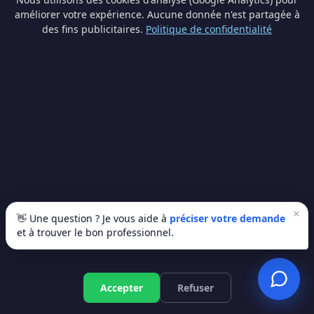
améliorer votre expérience. Aucune donnée n'est partagée à
des fins publicitaires.
Politique de confidentialité
Pourquoi les artisans locaux font la
différence
À Fosses-la-Ville, bosser avec un artisan du coin
change la donne — voici pourquoi :
🏘️ Connaissance du bâti local
Briques, ardoises, pierres bleues… Un artisan wallon connaît
les matériaux typiques de la région et les techniques
adaptées.
×
👋 Une question ? Je vous aide à
préciser votre demande
et à trouver le bon professionnel.
📋 Connaissance des réglementations
Permis d'urbanisme, normes PEB, contraintes communales…
Votre artisan local maîtrise le cadre légal de votre commune.
Devis gratuit
Accepter
Refuser