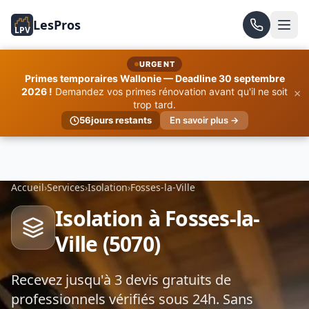
LesPros
LPV
URGENT
Primes temporaires Wallonie — Deadline 30 septembre
×
2026 !
Demandez vos primes rénovation avant qu'il ne soit
trop tard.
56
jours restants
En savoir plus →
Accueil
›
Services
›
Isolation
›
Fosses-la-Ville
Isolation à Fosses-la-
Ville (5070)
Recevez jusqu'à 3 devis gratuits de
professionnels vérifiés sous 24h. Sans