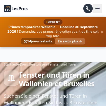
LesPros
LPV
URGENT
Primes temporaires Wallonie — Deadline 30 septembre
×
2026 !
Demandez vos primes rénovation avant qu'il ne soit
trop tard.
54
jours restants
En savoir plus →
Startseite
›
Dienstleistungen
›
Fenster und Türen
Fenster und Türen in
Wallonien et Bruxelles
Suchen Sie einen Fenster und Türen in
Wallonien? Erhalten Sie bis zu 3 kostenlose