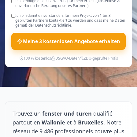
Ich benötige eine Finanzierung für mein Projekt (kostenlose &
unverbindliche Beratung unseres Partners)
Ich bin damit einverstanden, für mein Projekt von 1 bis 3
geprüften Partnern kontaktiert zu werden und dass meine Daten
gemäß der
Datenschutzrichtlinie
.
Meine 3 kostenlosen Angebote erhalten
100 % kostenlos
DSGVO-Daten
ZDU-geprüfte Profis
Trouvez un
fenster und türen
qualifié
partout en
Wallonie
et à
Bruxelles
. Notre
réseau de 9 486 professionnels couvre plus