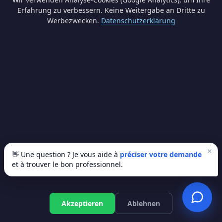
Pour une maison avec 10 fenêtres en PVC
Erfahrung zu verbessern. Keine Weitergabe an Dritte zu
Werbezwecken.
Datenschutzerklärung
double vitrage : 8.000-15.000€. Avec porte
d'entrée et baie vitrée : 15.000-25.000€.
Quelles primes en Wallonie ?
Prime Habitation : 0,15€/kWh économisé.
En pratique : 30-110€/m² selon les revenus.
Une maison peut récupérer 2.000-5.000€
de primes.
×
👋 Une question ? Je vous aide à
préciser votre demande
et à trouver le bon professionnel.
Faut-il un permis d'urbanisme ?
Remplacement à l'identique : non.
Kostenloses Angebot
Akzeptieren
Ablehnen
Changement d'aspect (couleur, matériau,
dimensions) : permis obligatoire. Vérifiez