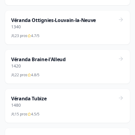
Véranda Ottignies-Louvain-la-Neuve
1340
23 pros
4.7/5
Véranda Braine-l'Alleud
1420
22 pros
4.8/5
Véranda Tubize
1480
15 pros
4.5/5