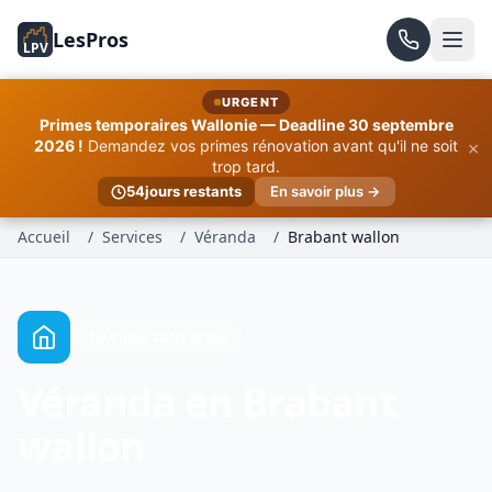
LesPros
LPV
URGENT
Primes temporaires Wallonie — Deadline 30 septembre
×
2026 !
Demandez vos primes rénovation avant qu'il ne soit
trop tard.
54
jours restants
En savoir plus →
Accueil
/
Services
/
Véranda
/
Brabant wallon
10 villes couvertes
Véranda en Brabant
wallon