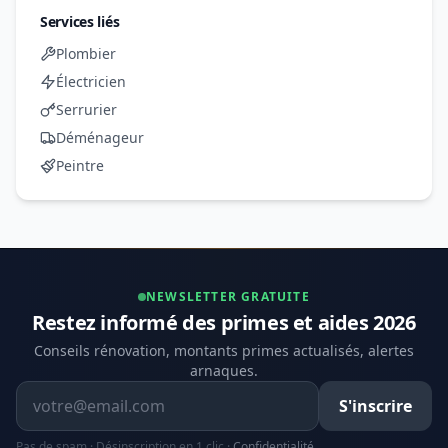
Services liés
Plombier
Électricien
Serrurier
Déménageur
Peintre
NEWSLETTER GRATUITE
Restez informé des primes et aides 2026
Conseils rénovation, montants primes actualisés, alertes
arnaques.
Adresse email
S'inscrire
Pas de spam · Désinscription en 1 clic ·
Confidentialité