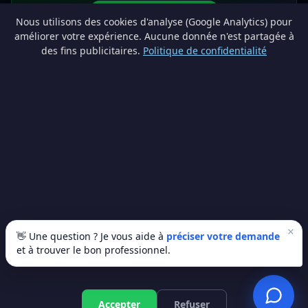
Devenir partenaire
Nous utilisons des cookies d'analyse (Google Analytics) pour
info@lesprosdemaville.be
améliorer votre expérience. Aucune donnée n'est partagée à
des fins publicitaires.
Politique de confidentialité
Notre réseau :
Comparer des devis rénovation
AutoAssure.be
AssureHomeProtect.be
Estimation immobilière gratuite
Comparez les devis travaux sur
Devis Wallonie — devis gratuits rénovation
· Estimez la valeur de votre bien avec
ImmoAnalyse — estimez votre bien
© 2026
Satyvo SA
— BCE 0791.828.816 — Route de Chôdes 38, 4960
Malmedy —
info@satyvo.be
Satyvo SA n'est pas un intermédiaire d'assurance agréé par la FSMA. Les
informations publiées sont fournies à titre indicatif et ne constituent pas un
conseil personnalisé.
×
👋 Une question ? Je vous aide à
préciser votre demande
et à trouver le bon professionnel.
© 2026 Les Pros de Ma Ville. Tous droits réservés.
Artisans vérifiés
SSL sécurisé
100% gratuit
Accepter
Refuser