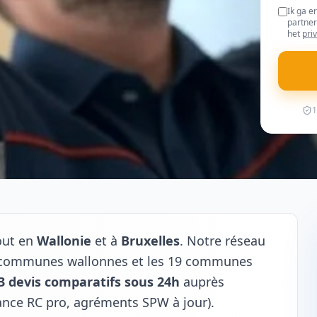
Ik ga e
partner
het
pri
1
out en
Wallonie
et à
Bruxelles
. Notre réseau
20 communes wallonnes et les 19 communes
3 devis comparatifs sous 24h
auprès
rance RC pro, agréments SPW à jour).