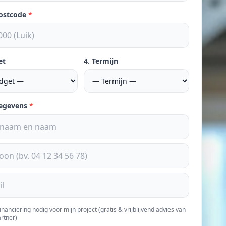
postcode
*
et
4. Termijn
gegevens
*
financiering nodig voor mijn project (gratis & vrijblijvend advies van
rtner)