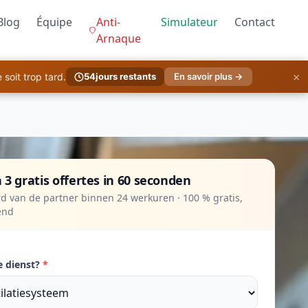
Blog
Équipe
Anti-
Simulateur
Contact
Arnaque
×
soit trop tard.
54
jours restants
En savoir plus →
 3 gratis offertes in 60 seconden
d van de partner binnen 24 werkuren · 100 % gratis,
vend
e dienst?
*