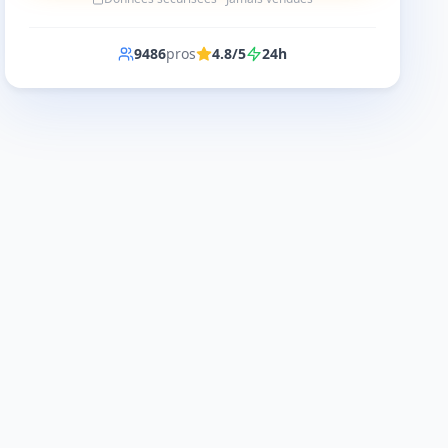
9486
pros
4.8/5
24h