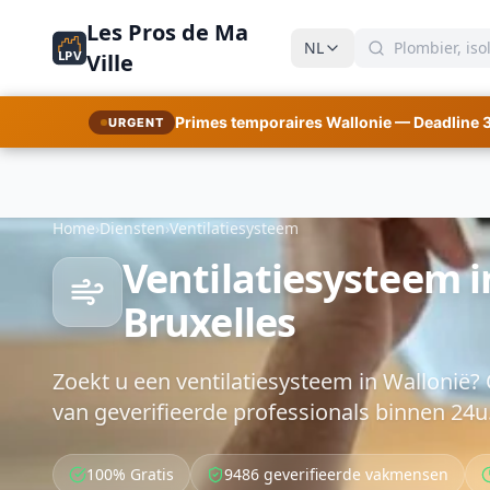
Les Pros de Ma
NL
LPV
Ville
Primes temporaires Wallonie — Deadline 
URGENT
Home
›
Diensten
›
Ventilatiesysteem
Ventilatiesysteem i
Bruxelles
Zoekt u een ventilatiesysteem in Wallonië? 
van geverifieerde professionals binnen 24u. 
100% Gratis
9486 geverifieerde vakmensen