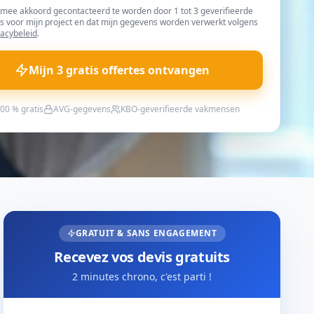
rmee akkoord gecontacteerd te worden door 1 tot 3 geverifieerde
s voor mijn project en dat mijn gegevens worden verwerkt volgens
vacybeleid
.
Mijn 3 gratis offertes ontvangen
00 % gratis
AVG-gegevens
KBO-geverifieerde vakmensen
GRATUIT & SANS ENGAGEMENT
Recevez vos devis gratuits
2 minutes chrono, c'est parti !