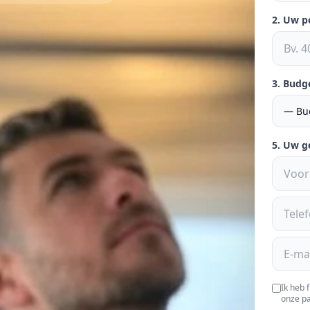
2. Uw 
3. Budg
5. Uw 
Ik heb 
onze pa