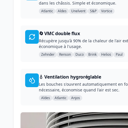
dans les châssis. Simple et économique.
Atlantic
Aldes
Unelvent
S&P
Vortice
🔄 VMC double flux
Récupère jusqu'à 90% de la chaleur de l'air ext
économique à l'usage.
Zehnder
Renson
Duco
Brink
Helios
Paul
💧 Ventilation hygroréglable
Les bouches s'ouvrent automatiquement en fon
nécessaire, économise quand l'air est sec.
Aldes
Atlantic
Anjos