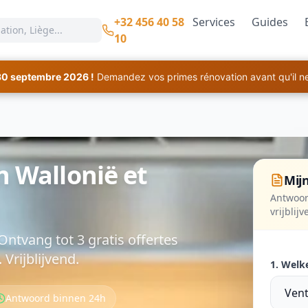
+32 456 40 58
Services
Guides
10
30 septembre 2026 !
Demandez vos primes rénovation avant qu'il ne 
n Wallonië et
Mijn
Antwoor
vrijblij
Ontvang tot 3 gratis offertes
Vrijblijvend.
1. Welk
Antwoord binnen 24h