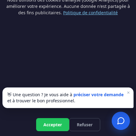
améliorer votre expérience. Aucune donnée n'est partagée à
Rénovation
des fins publicitaires.
Politique de confidentialité
Chauffage central
générale
Pompe à chaleur
Avant de rénover, estimez la valeur
🏠
de votre bien
×
Combien vaut votre maison ou appartement à
👋 Une question ? Je vous aide à
préciser votre demande
Charleroi ? Utilisez notre outil d'analyse
et à trouver le bon professionnel.
immobilière gratuit basé sur l'IA pour estimer
le prix au m², calculer la rentabilité de vos
travaux et prendre les bonnes décisions.
Devis gratuit
Accepter
Refuser
Analyser mon bien sur
ImmoAnalyse.be