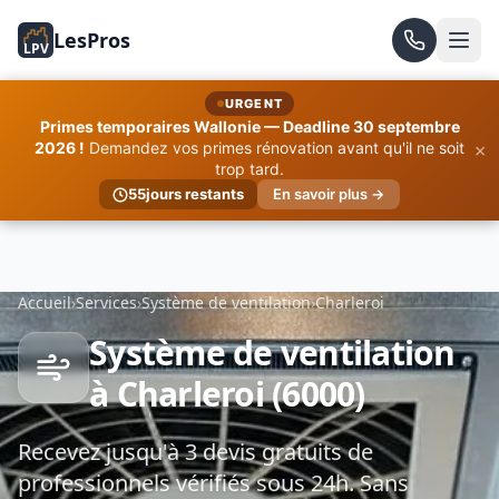
LesPros
LPV
URGENT
Primes temporaires Wallonie — Deadline 30 septembre
×
2026 !
Demandez vos primes rénovation avant qu'il ne soit
trop tard.
55
jours restants
En savoir plus →
Accueil
›
Services
›
Système de ventilation
›
Charleroi
Système de ventilation
à Charleroi (6000)
Recevez jusqu'à 3 devis gratuits de
professionnels vérifiés sous 24h. Sans