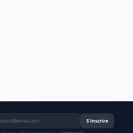
resse email
S'inscrire
s de spam · Désinscription en 1 clic ·
Confidentialité