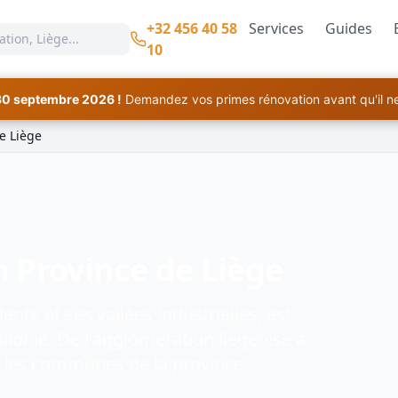
+32 456 40 58
Services
Guides
10
30 septembre 2026 !
Demandez vos primes rénovation avant qu'il ne 
e Liège
 Province de Liège
nte et ses vallées industrielles, est
llonie. De l'agglomération liégeoise à
s les communes de la province.