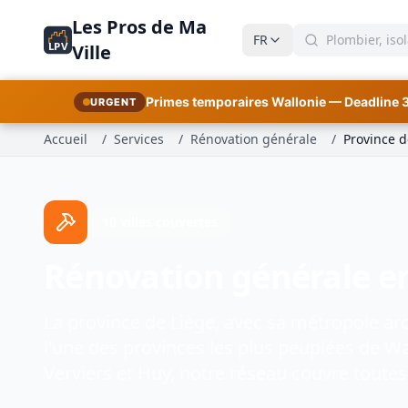
Les Pros de Ma
FR
LPV
Ville
Primes temporaires Wallonie — Deadline 
URGENT
Accueil
/
Services
/
Rénovation générale
/
Province d
10 villes couvertes
Rénovation générale en
La province de Liège, avec sa métropole arde
l'une des provinces les plus peuplées de Wa
Verviers et Huy, notre réseau couvre toute