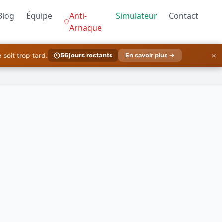
Blog
Équipe
Anti-
Simulateur
Contact
Arnaque
×
soit trop tard.
56
jours restants
En savoir plus →