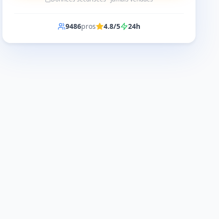
9486
pros
4.8/5
24h