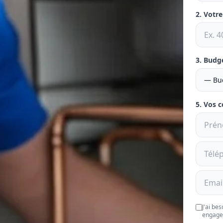
2. Votr
3. Budg
5. Vos 
J'ai be
engage