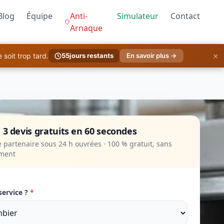
Blog
Équipe
Anti-
Simulateur
Contact
Arnaque
×
soit trop tard.
55
jours restants
En savoir plus →
 3 devis gratuits en 60 secondes
 partenaire sous 24 h ouvrées · 100 % gratuit, sans
ment
service ?
*