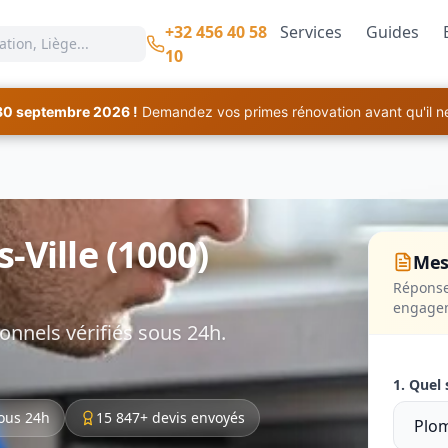
+32 456 40 58
Services
Guides
10
30 septembre 2026 !
Demandez vos primes rénovation avant qu'il ne 
-Ville (1000)
Mes
Réponse
engage
onnels vérifiés sous 24h.
1. Quel 
ous 24h
15 847+ devis envoyés