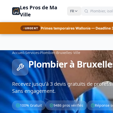
Les Pros de Ma
FR
LPV
Ville
Primes temporaires Wallonie — Deadline 
URGENT
Accueil
›
Services
›
Plombier
›
Bruxelles-Ville
Plombier à Bruxelles
Recevez jusqu'à 3 devis gratuits de professi
Sans engagement.
100% Gratuit
9486 pros vérifiés
Réponse s