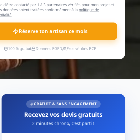
te d'être contacté par 1 à 3 partenaires vérifiés pour mon projet et
 données soient traitées conformément à la
politique de
ntialité
.
Réserve ton artisan ce mois
100 % gratuit
Données RGPD
Pros vérifiés BCE
GRATUIT & SANS ENGAGEMENT
Recevez vos devis gratuits
2 minutes chrono, c'est parti !