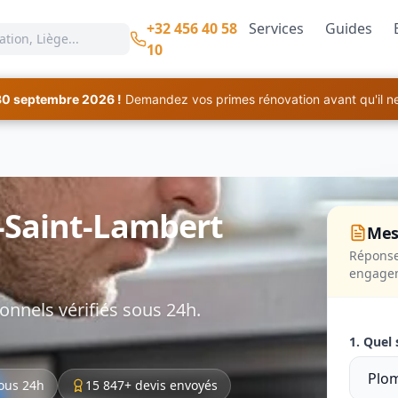
+32 456 40 58
Services
Guides
10
30 septembre 2026 !
Demandez vos primes rénovation avant qu'il ne 
-Saint-Lambert
Mes
Réponse
engage
onnels vérifiés sous 24h.
1. Quel 
ous 24h
15 847+ devis envoyés