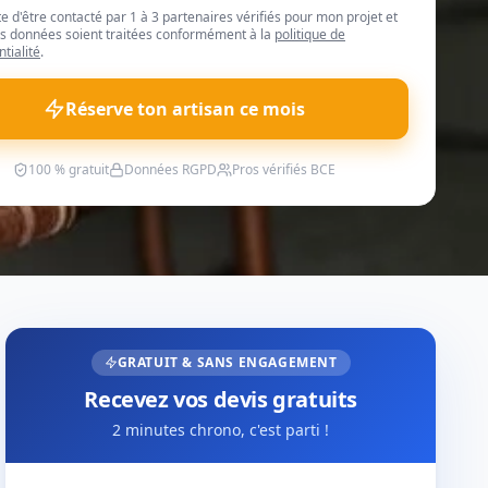
te d'être contacté par 1 à 3 partenaires vérifiés pour mon projet et
 données soient traitées conformément à la
politique de
ntialité
.
Réserve ton artisan ce mois
100 % gratuit
Données RGPD
Pros vérifiés BCE
GRATUIT & SANS ENGAGEMENT
Recevez vos devis gratuits
2 minutes chrono, c'est parti !