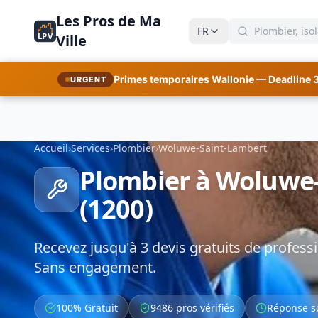
Les Pros de Ma
FR
LPV
Ville
Primes temporaires Wallonie — Deadline 
URGENT
Accueil
›
Services
›
Plombier
›
Woluwe-Saint-Lambert
Plombier à Woluwe
(1200)
Recevez jusqu'à 3 devis gratuits de professi
Sans engagement.
100% Gratuit
9486 pros vérifiés
Réponse s