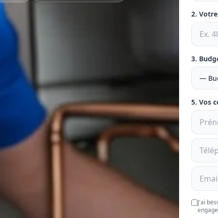
2. Votr
3. Budg
5. Vos 
J'ai be
engage