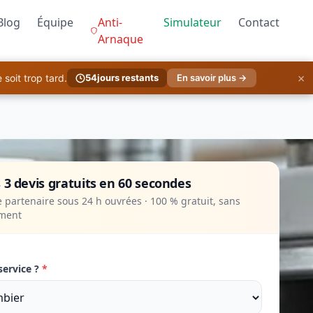
Blog
Équipe
Anti-
Simulateur
Contact
Arnaque
×
soit trop tard.
54
jours restants
En savoir plus →
 3 devis gratuits en 60 secondes
 partenaire sous 24 h ouvrées · 100 % gratuit, sans
ment
service ?
*