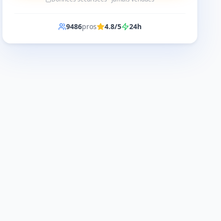
9486
pros
4.8/5
24h