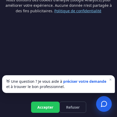
améliorer votre expérience. Aucune donnée n'est partagée à
des fins publicitaires.
Politique de confidentialité
🔥 Chauffe-eau et eau chaude
Électrique, thermodynamique, solaire... Le
bon chauffe-eau fait toute la différence
sur votre facture. Nos pros vous
conseillent la solution adaptée à votre
situation.
Atlantic
Thermor
Bosch
Vaillant
Viessmann
Ariston
🚰 Dépannage et réparation
Fuite, canalisation bouchée, robinet qui
×
👋 Une question ? Je vous aide à
préciser votre demande
goutte... On intervient vite avant que le
et à trouver le bon professionnel.
petit souci ne devienne une inondation.
Urgences 7j/7 !
Devis gratuit
Accepter
Refuser