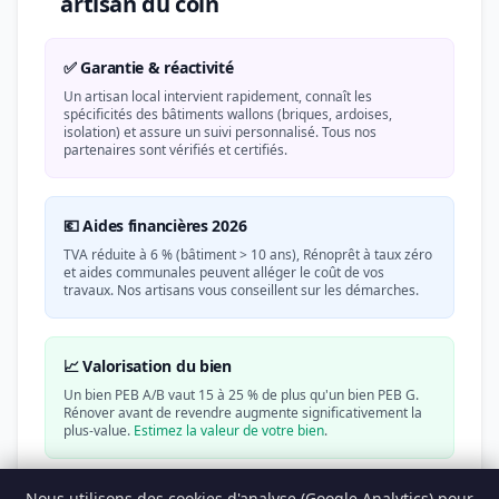
artisan du coin
✅ Garantie & réactivité
Un artisan local intervient rapidement, connaît les
spécificités des bâtiments wallons (briques, ardoises,
isolation) et assure un suivi personnalisé. Tous nos
partenaires sont vérifiés et certifiés.
💶 Aides financières 2026
TVA réduite à 6 % (bâtiment > 10 ans), Rénoprêt à taux zéro
et aides communales peuvent alléger le coût de vos
travaux. Nos artisans vous conseillent sur les démarches.
📈 Valorisation du bien
Un bien PEB A/B vaut 15 à 25 % de plus qu'un bien PEB G.
Rénover avant de revendre augmente significativement la
plus-value.
Estimez la valeur de votre bien
.
Nous utilisons des cookies d'analyse (Google Analytics) pour