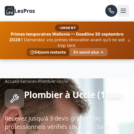
LesPros
LPV
URGENT
Primes temporaires Wallonie — Deadline 30 septembre
×
2026 !
Demandez vos primes rénovation avant qu'il ne soit
trop tard.
54
jours restants
En savoir plus →
Accueil
›
Services
›
Plombier
›
Uccle
Plombier à Uccle (1180)
Recevez jusqu'à 3 devis gratuits de
professionnels vérifiés sous 24h. Sans