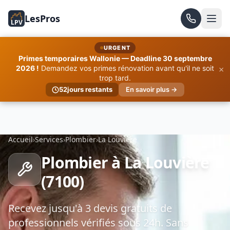
LesPros
LPV
URGENT
Primes temporaires Wallonie — Deadline 30 septembre
×
2026 !
Demandez vos primes rénovation avant qu'il ne soit
trop tard.
52
jours restants
En savoir plus →
Accueil
›
Services
›
Plombier
›
La Louvière
Plombier à La Louvière
(7100)
Recevez jusqu'à 3 devis gratuits de
professionnels vérifiés sous 24h. Sans