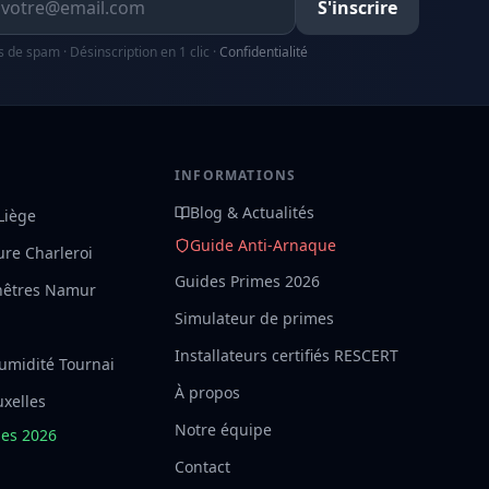
S'inscrire
s de spam · Désinscription en 1 clic ·
Confidentialité
S
INFORMATIONS
Blog & Actualités
 Liège
Guide Anti-Arnaque
ture Charleroi
Guides Primes 2026
nêtres Namur
Simulateur de primes
Installateurs certifiés RESCERT
umidité Tournai
À propos
uxelles
Notre équipe
mes 2026
Contact