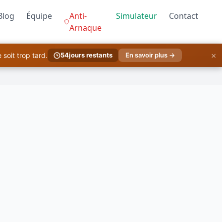
Blog
Équipe
Anti-
Simulateur
Contact
Arnaque
×
soit trop tard.
54
jours restants
En savoir plus →