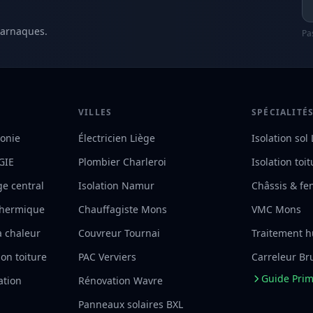
 arnaques.
Pa
VILLES
SPÉCIALITÉ
lonie
Électricien Liège
Isolation sol
RGIE
Plombier Charleroi
Isolation toi
ge central
Isolation Namur
Châssis & fe
 thermique
Chauffagiste Mons
VMC Mons
à chaleur
Couvreur Tournai
Traitement h
on toiture
PAC Verviers
Carreleur Br
Guide Pri
ation
Rénovation Wavre
Panneaux solaires BXL