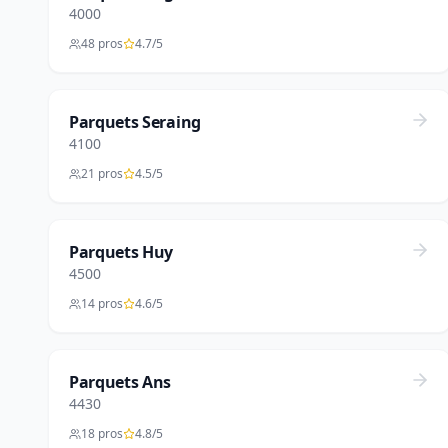
4000
48 pros
4.7/5
Parquets Seraing
4100
21 pros
4.5/5
Parquets Huy
4500
14 pros
4.6/5
Parquets Ans
4430
18 pros
4.8/5