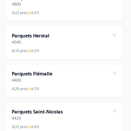
4800
22 pros
4.5/5
Parquets Herstal
4040
16 pros
4.5/5
Parquets Flémalle
4400
20 pros
4.7/5
Parquets Saint-Nicolas
4420
22 pros
4.9/5