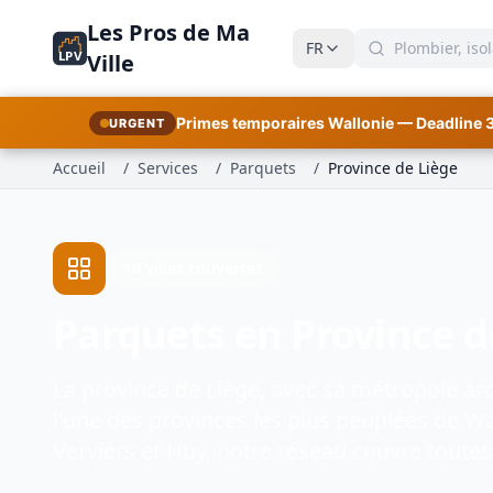
Les Pros de Ma
FR
LPV
Ville
Primes temporaires Wallonie — Deadline 
URGENT
Accueil
/
Services
/
Parquets
/
Province de Liège
10 villes couvertes
Parquets en Province d
La province de Liège, avec sa métropole arde
l'une des provinces les plus peuplées de Wa
Verviers et Huy, notre réseau couvre toute