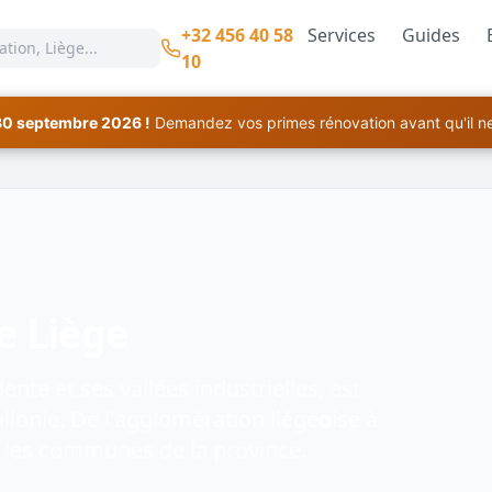
+32 456 40 58
Services
Guides
10
30 septembre 2026 !
Demandez vos primes rénovation avant qu'il ne 
e Liège
nte et ses vallées industrielles, est
llonie. De l'agglomération liégeoise à
s les communes de la province.