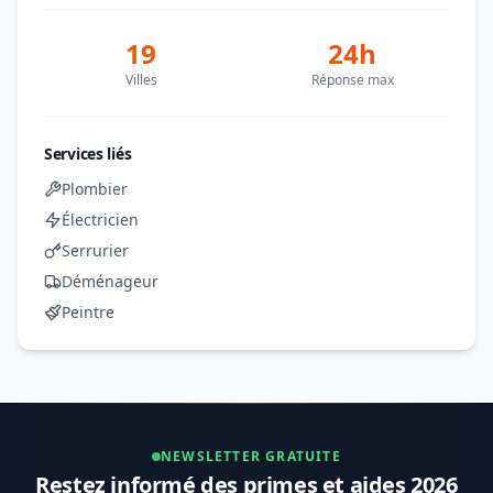
19
24h
Villes
Réponse max
Services liés
Plombier
Électricien
Serrurier
Déménageur
Peintre
NEWSLETTER GRATUITE
Restez informé des primes et aides 2026