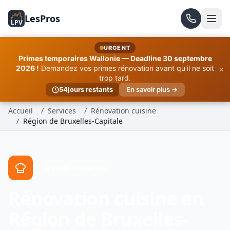
LesPros
LPV
URGENT
Primes temporaires Wallonie — Deadline 30 septembre
×
2026 !
Demandez vos primes rénovation avant qu'il ne soit
trop tard.
54
jours restants
En savoir plus →
Accueil
/
Services
/
Rénovation cuisine
/
Région de Bruxelles-Capitale
19 villes couvertes
Rénovation cuisine en
Région de Bruxelles-