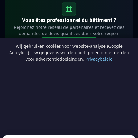
Vous êtes professionnel du bâtiment ?
Rejoignez notre réseau de partenaires et recevez des
demandes de devis qualifiées dans votre région.
Devenir partenaire
Wij gebruiken cookies voor website-analyse (Google
info@lesprosdemaville.be
Analytics). Uw gegevens worden niet gedeeld met derden
voor advertentiedoeleinden.
Privacybeleid
Notre réseau :
Comparer des devis rénovation
AutoAssure.be
AssureHomeProtect.be
Estimation immobilière gratuite
Comparez les devis travaux sur
Devis Wallonie — devis gratuits rénovation
· Estimez la valeur de votre bien avec
ImmoAnalyse — estimez votre bien
© 2026
Satyvo SA
— BCE 0791.828.816 — Route de Chôdes 38, 4960
Malmedy —
info@satyvo.be
Satyvo SA n'est pas un intermédiaire d'assurance agréé par la FSMA. Les
informations publiées sont fournies à titre indicatif et ne constituent pas un