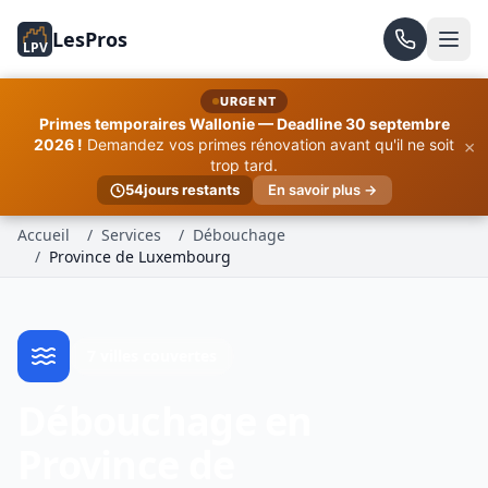
LesPros
LPV
URGENT
Primes temporaires Wallonie — Deadline 30 septembre
×
2026 !
Demandez vos primes rénovation avant qu'il ne soit
trop tard.
54
jours restants
En savoir plus →
Accueil
/
Services
/
Débouchage
/
Province de Luxembourg
7 villes couvertes
Débouchage en
Province de