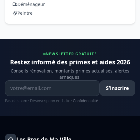
Déménageur
Peintre
NEWSLETTER GRATUITE
Restez informé des primes et aides 2026
Conseils rénovation, montants primes actualisés, alertes
arnaques.
Adresse email
S'inscrire
Pas de spam · Désinscription en 1 clic ·
Confidentialité
Les Pros de Ma Ville