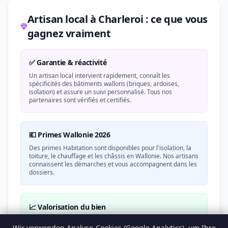
Artisan local à Charleroi : ce que vous
gagnez vraiment
✅ Garantie & réactivité
Un artisan local intervient rapidement, connaît les
spécificités des bâtiments wallons (briques, ardoises,
isolation) et assure un suivi personnalisé. Tous nos
partenaires sont vérifiés et certifiés.
💶 Primes Wallonie 2026
Des primes Habitation sont disponibles pour l'isolation, la
toiture, le chauffage et les châssis en Wallonie. Nos artisans
connaissent les démarches et vous accompagnent dans les
dossiers.
📈 Valorisation du bien
Un bien PEB A/B vaut 15 à 25 % de plus qu'un bien PEB G.
Wir verwenden Analyse-Cookies (Google Analytics), um Ihre