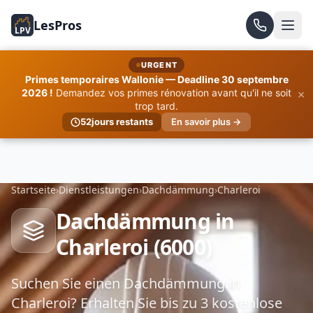
LesPros
LPV
URGENT
Primes temporaires Wallonie — Deadline 30 septembre
×
2026 !
Demandez vos primes rénovation avant qu'il ne soit
trop tard.
52
jours restants
En savoir plus →
Startseite
›
Dienstleistungen
›
Dachdämmung
›
Charleroi
Dachdämmung in
Charleroi (6000)
Suchen Sie einen Dachdämmung in
Charleroi? Erhalten Sie bis zu 3 kostenlose