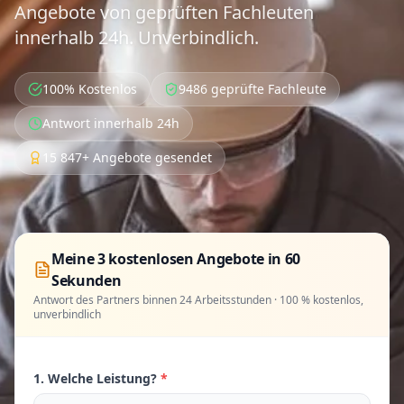
Angebote von geprüften Fachleuten
innerhalb 24h. Unverbindlich.
100% Kostenlos
9486 geprüfte Fachleute
Antwort innerhalb 24h
15 847+ Angebote gesendet
Meine 3 kostenlosen Angebote in 60
Sekunden
Antwort des Partners binnen 24 Arbeitsstunden · 100 % kostenlos,
unverbindlich
1. Welche Leistung?
*