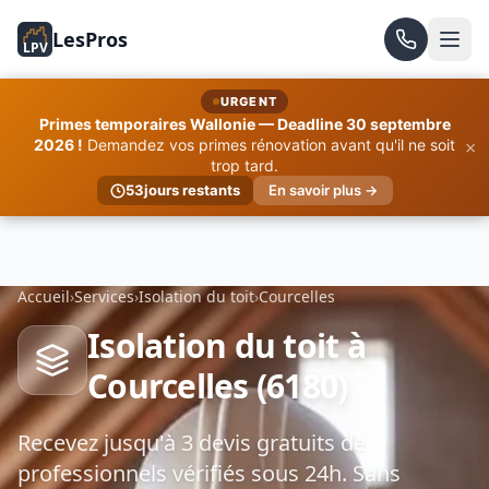
LesPros
LPV
URGENT
Primes temporaires Wallonie — Deadline 30 septembre
×
2026 !
Demandez vos primes rénovation avant qu'il ne soit
trop tard.
53
jours restants
En savoir plus →
Accueil
›
Services
›
Isolation du toit
›
Courcelles
Isolation du toit à
Courcelles (6180)
Recevez jusqu'à 3 devis gratuits de
professionnels vérifiés sous 24h. Sans