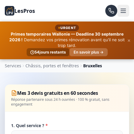
LesPros
LPV
URGENT
Primes temporaires Wallonie — Deadline 30 septembre
×
2026 !
Demandez vos primes rénovation avant qu'il ne soit
trop tard.
54
jours restants
En savoir plus →
Services
Châssis, portes et fenêtres
Bruxelles
Mes 3 devis gratuits en 60 secondes
Réponse partenaire sous 24 h ouvrées · 100 % gratuit, sans
engagement
1. Quel service ?
*