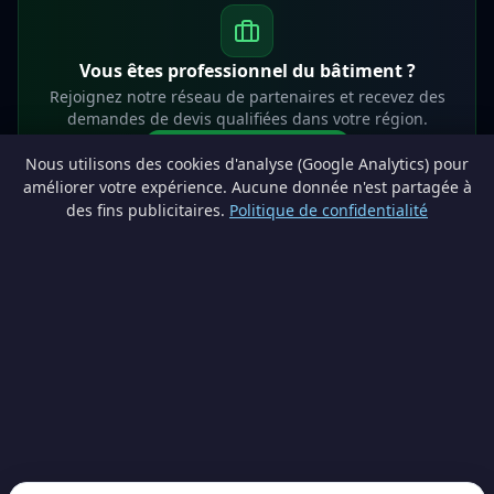
Vous êtes professionnel du bâtiment ?
Rejoignez notre réseau de partenaires et recevez des
demandes de devis qualifiées dans votre région.
Devenir partenaire
Nous utilisons des cookies d'analyse (Google Analytics) pour
info@lesprosdemaville.be
améliorer votre expérience. Aucune donnée n'est partagée à
des fins publicitaires.
Politique de confidentialité
Notre réseau :
Comparer des devis rénovation
AutoAssure.be
AssureHomeProtect.be
Estimation immobilière gratuite
Comparez les devis travaux sur
Devis Wallonie — devis gratuits rénovation
· Estimez la valeur de votre bien avec
ImmoAnalyse — estimez votre bien
© 2026
Satyvo SA
— BCE 0791.828.816 — Route de Chôdes 38, 4960
Malmedy —
info@satyvo.be
Satyvo SA n'est pas un intermédiaire d'assurance agréé par la FSMA. Les
informations publiées sont fournies à titre indicatif et ne constituent pas un