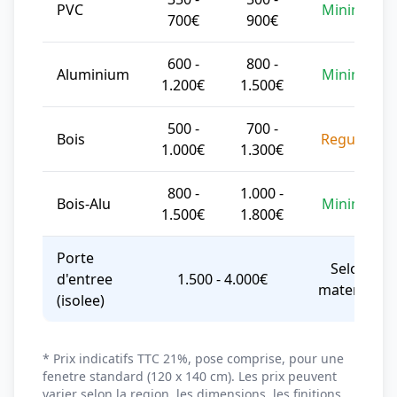
PVC
Minimal
700€
900€
600 -
800 -
Aluminium
Minimal
1.200€
1.500€
500 -
700 -
Bois
Regulier
1.000€
1.300€
800 -
1.000 -
Bois-Alu
Minimal
1.500€
1.800€
Porte
Selon
d'entree
1.500 - 4.000€
materiau
(isolee)
* Prix indicatifs TTC 21%, pose comprise, pour une
fenetre standard (120 x 140 cm). Les prix peuvent
varier selon la region, les dimensions, les finitions