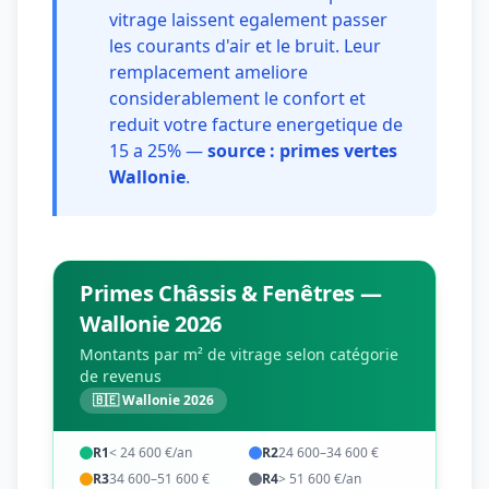
vitrage laissent egalement passer
les courants d'air et le bruit. Leur
remplacement ameliore
considerablement le confort et
reduit votre facture energetique de
15 a 25% —
source : primes vertes
Wallonie
.
Primes Châssis & Fenêtres —
Wallonie 2026
Montants par m² de vitrage selon catégorie
de revenus
🇧🇪 Wallonie 2026
R1
< 24 600 €/an
R2
24 600–34 600 €
R3
34 600–51 600 €
R4
> 51 600 €/an