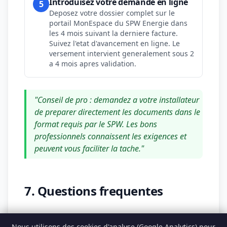
Introduisez votre demande en ligne
5
Deposez votre dossier complet sur le
portail MonEspace du SPW Energie dans
les 4 mois suivant la derniere facture.
Suivez l'etat d'avancement en ligne. Le
versement intervient generalement sous 2
a 4 mois apres validation.
"Conseil de pro : demandez a votre installateur
de preparer directement les documents dans le
format requis par le SPW. Les bons
professionnels connaissent les exigences et
peuvent vous faciliter la tache."
7. Questions frequentes
Vous avez encore des interrogations sur les
Nous utilisons des cookies d'analyse (Google Analytics) pour