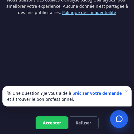
primes chassis en Wallonie ? Voici les
améliorer votre expérience. Aucune donnée n'est partagée à
reponses aux questions les plus courantes de
des fins publicitaires.
Politique de confidentialité
nos lecteurs.
Quel est le montant exact de la prime
par fenetre en 2026 ?
La prime de base est de 55€ par
chassis/fenetre, multipliee par un
coefficient selon vos revenus :
•
R1
(revenus les plus modestes) : 55 × 4 =
220€
/chassis
×
👋 Une question ? Je vous aide à
préciser votre demande
•
R2
: 55 × 3 =
165€
/chassis
et à trouver le bon professionnel.
•
R3
: 55 × 2,5 =
137,50€
/chassis
•
R4
(revenus superieurs) : 55 × 2 =
110€
/chassis
Accepter
Refuser
Pour les portes exterieures, la prime de