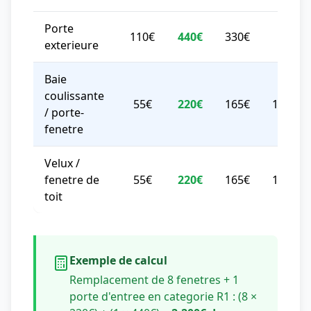
Porte
110€
440€
330€
275€
exterieure
Baie
coulissante
55€
220€
165€
137,50
/ porte-
fenetre
Velux /
fenetre de
55€
220€
165€
137,50
toit
Exemple de calcul
Remplacement de 8 fenetres + 1
porte d'entree en categorie R1 : (8 ×