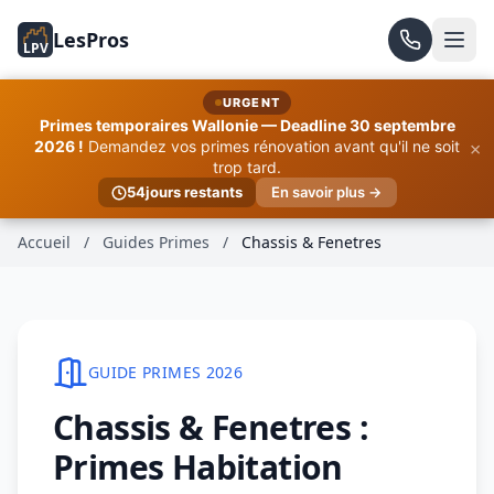
LesPros
LPV
URGENT
Primes temporaires Wallonie — Deadline 30 septembre
×
2026 !
Demandez vos primes rénovation avant qu'il ne soit
trop tard.
54
jours restants
En savoir plus →
Accueil
/
Guides Primes
/
Chassis & Fenetres
GUIDE PRIMES 2026
Chassis & Fenetres :
Primes Habitation