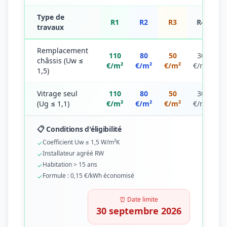
Type de
R1
R2
R3
R4
travaux
Remplacement
110
80
50
30
châssis (Uw ≤
€/m²
€/m²
€/m²
€/m²
1,5)
Vitrage seul
110
80
50
30
(Ug ≤ 1,1)
€/m²
€/m²
€/m²
€/m²
📋 Conditions d'éligibilité
Coefficient Uw ≤ 1,5 W/m²K
✓
Installateur agréé RW
✓
Habitation > 15 ans
✓
Formule : 0,15 €/kWh économisé
✓
⏰ Date limite
30 septembre 2026