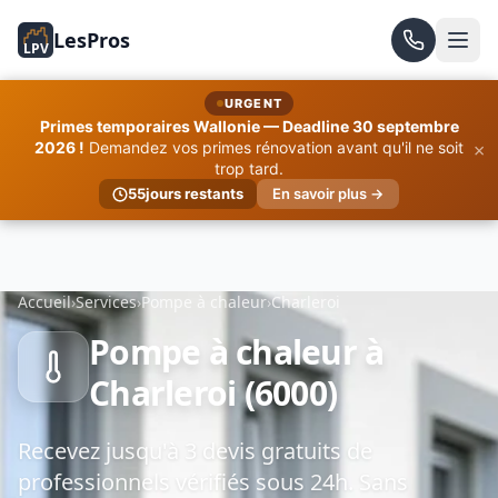
LesPros
LPV
URGENT
Primes temporaires Wallonie — Deadline 30 septembre
×
2026 !
Demandez vos primes rénovation avant qu'il ne soit
trop tard.
55
jours restants
En savoir plus →
Accueil
›
Services
›
Pompe à chaleur
›
Charleroi
Pompe à chaleur à
Charleroi (6000)
Recevez jusqu'à 3 devis gratuits de
professionnels vérifiés sous 24h. Sans