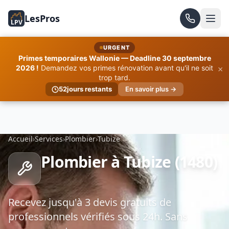
LesPros
LPV
URGENT
Primes temporaires Wallonie — Deadline 30 septembre
×
2026 !
Demandez vos primes rénovation avant qu'il ne soit
trop tard.
52
jours restants
En savoir plus →
Accueil
›
Services
›
Plombier
›
Tubize
Plombier à Tubize (1480)
Recevez jusqu'à 3 devis gratuits de
professionnels vérifiés sous 24h. Sans