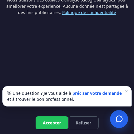
numéro BCE valide, agréments professionnels et
améliorer votre expérience. Aucune donnée n'est partagée à
minimum 5 ans d'expérience vérifiable.
des fins publicitaires.
Politique de confidentialité
🤝 Suivi personnalisé de votre projet
Nos artisans locaux basés à Braine-l'Alleud et
environs assurent un suivi de A à Z. Ils
connaissent les spécificités du bâti wallon, les
contraintes urbanistiques locales et les meilleures
solutions adaptées à votre logement.
⏱️ Réactivité et disponibilité
Un artisan local intervient rapidement en cas
d'urgence. Nos partenaires s'engagent à vous
recontacter sous 24 heures pour planifier votre
intervention.
×
👋 Une question ? Je vous aide à
préciser votre demande
⭐ Évaluation continue par les clients
et à trouver le bon professionnel.
Chaque artisan est noté après intervention. Les
professionnels mal évalués sont retirés de notre
réseau. Seuls les meilleurs restent !
Devis gratuit
Accepter
Refuser
"Le bon artisan, c'est celui qui répond à vos