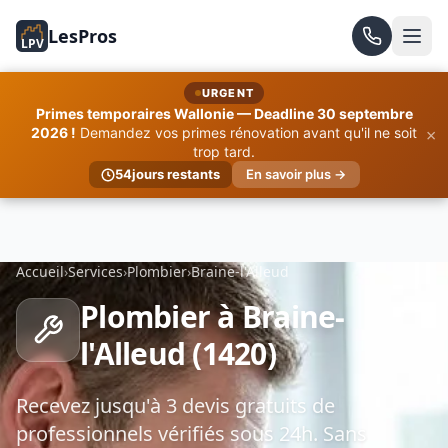
LesPros
LPV
URGENT
Primes temporaires Wallonie — Deadline 30 septembre
×
2026 !
Demandez vos primes rénovation avant qu'il ne soit
trop tard.
54
jours restants
En savoir plus →
Accueil
›
Services
›
Plombier
›
Braine-l'Alleud
Plombier à Braine-
l'Alleud (1420)
Recevez jusqu'à 3 devis gratuits de
professionnels vérifiés sous 24h. Sans