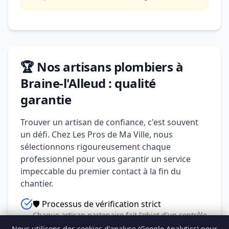
🏆 Nos artisans plombiers à
Braine-l'Alleud : qualité
garantie
Trouver un artisan de confiance, c'est souvent
un défi. Chez Les Pros de Ma Ville, nous
sélectionnons rigoureusement chaque
professionnel pour vous garantir un service
impeccable du premier contact à la fin du
chantier.
🛡️ Processus de vérification strict
Chaque artisan partenaire fait l'objet d'un contrôle
approfondi : assurance responsabilité civile,
Nous utilisons des cookies d'analyse (Google Analytics) pour