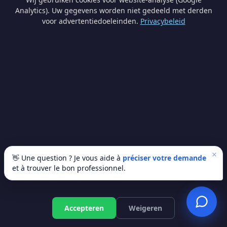
étroites, oui. C'est un supplément mais ça
Analytics). Uw gegevens worden niet gedeeld met derden
évite les galères.
voor advertentiedoeleinden.
Privacybeleid
Peut-on déménager soi-même ?
Oui avec un utilitaire de location. Mais
calculez bien : location, carburant, péages,
repas, fatigue, risque de casse... Le pro
n'est pas toujours plus cher.
×
Quelle est la meilleure période ?
👋 Une question ? Je vous aide à
préciser votre demande
et à trouver le bon professionnel.
Les tarifs sont plus bas en milieu de mois,
en semaine, et hors saison (évitez juillet-
Gratis offerte
Accepteren
Weigeren
août et fin de mois). Le mercredi est
souvent le moins cher.