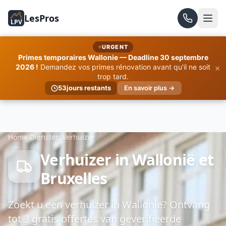
LesPros
LPV
URGENT
Primes temporaires Wallonie — Deadline 30 septembre
×
2026 !
Demandez vos primes rénovation avant qu'il ne soit
trop tard.
53
jours restants
En savoir plus →
Home
›
Diensten
›
Verhuizer
Verhuizer in Wallonië et
Bruxelles
Zoekt u een verhuizer in Wallonië? Ontvang
tot 3 gratis offertes van geverifieerde