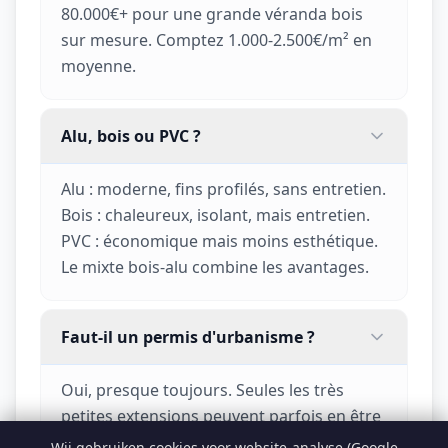
80.000€+ pour une grande véranda bois
sur mesure. Comptez 1.000-2.500€/m² en
moyenne.
Alu, bois ou PVC ?
Alu : moderne, fins profilés, sans entretien.
Bois : chaleureux, isolant, mais entretien.
PVC : économique mais moins esthétique.
Le mixte bois-alu combine les avantages.
Faut-il un permis d'urbanisme ?
Oui, presque toujours. Seules les très
petites extensions peuvent parfois en être
dispensées. Consultez votre
Wij gebruiken cookies voor website-analyse (Google