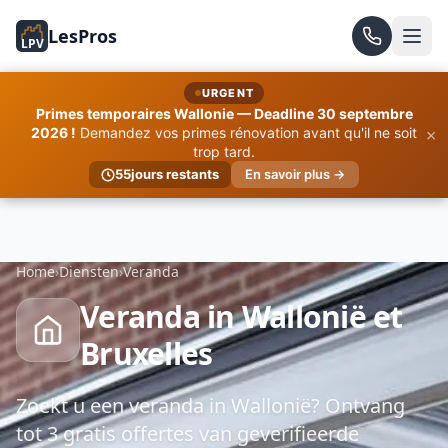
LesPros
LPV
URGENT
Primes temporaires Wallonie — Deadline 30 septembre
×
2026 !
Demandez vos primes rénovation avant qu'il ne soit
trop tard.
55
jours restants
En savoir plus →
Home
›
Diensten
›
Veranda
Veranda in Wallonië et
Bruxelles
Zoekt u een veranda in Wallonië? Ontvang
tot 3 gratis offertes van geverifieerde