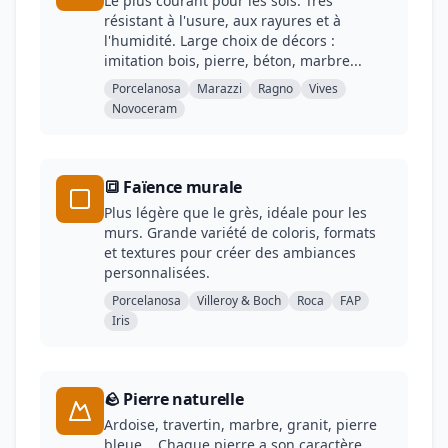
Le plus courant pour les sols. Très
résistant à l'usure, aux rayures et à
l'humidité. Large choix de décors :
imitation bois, pierre, béton, marbre...
Porcelanosa
Marazzi
Ragno
Vives
Novoceram
🔳 Faïence murale
Plus légère que le grès, idéale pour les
murs. Grande variété de coloris, formats
et textures pour créer des ambiances
personnalisées.
Porcelanosa
Villeroy & Boch
Roca
FAP
Iris
🪨 Pierre naturelle
Ardoise, travertin, marbre, granit, pierre
bleue... Chaque pierre a son caractère.