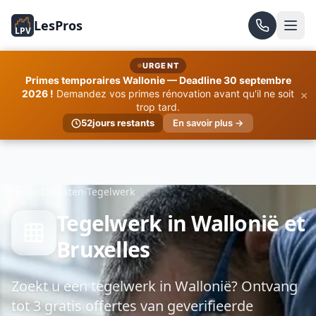
LesPros
LPV
URGENT
Primes temporaires Wallonie — Deadline 30 septembre
×
2026 !
Demandez vos primes rénovation avant qu'il ne soit
trop tard.
52
jours restants
En savoir plus →
Home
›
Diensten
›
Tegelwerk
Tegelwerk in Wallonië et
Bruxelles
Zoekt u een tegelwerk in Wallonië? Ontvang
tot 3 gratis offertes van geverifieerde