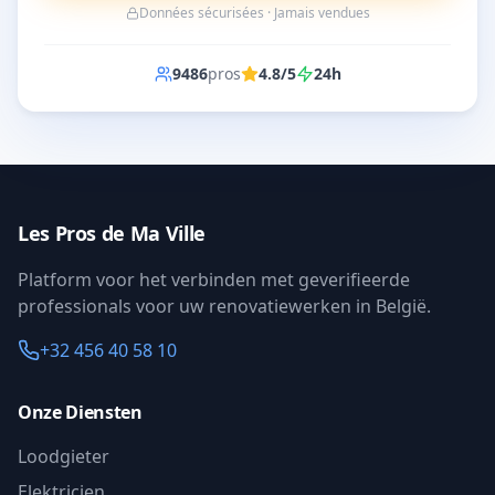
Données sécurisées · Jamais vendues
9486
pros
4.8/5
24h
Les Pros de Ma Ville
Platform voor het verbinden met geverifieerde
professionals voor uw renovatiewerken in België.
+32 456 40 58 10
Onze Diensten
Loodgieter
Elektricien