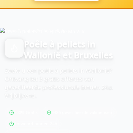
Home
›
Diensten
›
Poêle à pellets
Poêle à pellets in
Wallonië et Bruxelles
Zoekt u een poêle à pellets in Wallonië?
Ontvang tot 3 gratis offertes van
geverifieerde professionals binnen 24u.
Vrijblijvend.
100% Gratis
9486 geverifieerde vakmensen
Antwoord binnen 24h