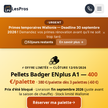
LesPros
LPV
URGENT
Primes temporaires Wallonie — Deadline 30 septembre
×
2026 !
Demandez vos primes rénovation avant qu'il ne soit
trop tard.
53
jours restants
En savoir plus →
🪵
⚡ OFFRE LIMITÉE — CLÔTURE 12/05/2026
Pellets Badger ENplus A1 —
400
€/palette
· 380 €/palette dès 3 palettes (-60 €)
Prix d'été bloqué
· Livraison
fin septembre 2026
(juste avant
la saison de chauffe) · Stock limité Wallonie
Réserver ma palette