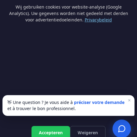
Wij gebruiken cookies voor website-analyse (Google
Analytics). Uw gegevens worden niet gedeeld met derden
Nombre de palettes *
voor advertentiedoeleinden.
Privacybeleid
1
2
3+
PROMO -60€
400 €
800 €
380 €/pal
Remarques
(optionnel)
🪵 Réserver ma palette
×
👋 Une question ? Je vous aide à
préciser votre demande
et à trouver le bon professionnel.
Vos données sont uniquement utilisées pour traiter votre
commande pellets. Aucune transmission à un courtier.
Gratis offerte
Accepteren
Weigeren