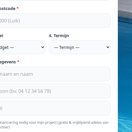
postcode
*
et
4. Termijn
gegevens
*
financiering nodig voor mijn project (gratis & vrijblijvend advies van
rtner)