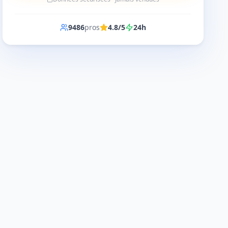
9486
pros
4.8/5
24h