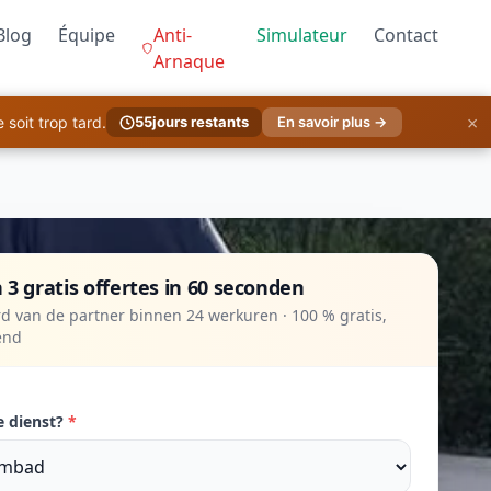
Blog
Équipe
Anti-
Simulateur
Contact
Arnaque
×
soit trop tard.
55
jours restants
En savoir plus →
 3 gratis offertes in 60 seconden
d van de partner binnen 24 werkuren · 100 % gratis,
vend
e dienst?
*