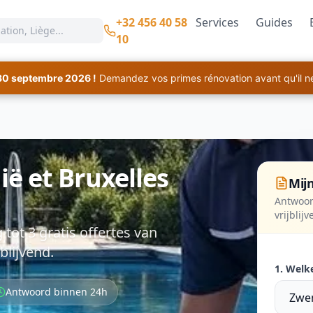
+32 456 40 58
Services
Guides
10
30 septembre 2026 !
Demandez vos primes rénovation avant qu'il ne 
ë et Bruxelles
Mijn
Antwoor
vrijblij
ot 3 gratis offertes van
blijvend.
1. Welk
Antwoord binnen 24h