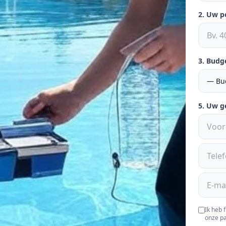
2. Uw 
3. Budg
5. Uw 
Ik heb 
onze pa