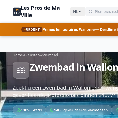
Les Pros de Ma
NL
LPV
Ville
Primes temporaires Wallonie — Deadline 
URGENT
Home
›
Diensten
›
Zwembad
Zwembad in Walloni
Zoekt u een zwembad in Wallonië? Ontvang t
geverifieerde professionals binnen 24u. Vrij
100% Gratis
9486 geverifieerde vakmensen