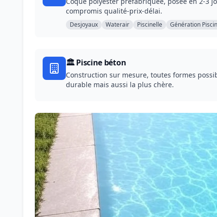
Coque polyester préfabriquée, posée en 2-3 jo
compromis qualité-prix-délai.
Desjoyaux
Waterair
Piscinelle
Génération Pisci
🏛️ Piscine béton
Construction sur mesure, toutes formes possib
durable mais aussi la plus chère.