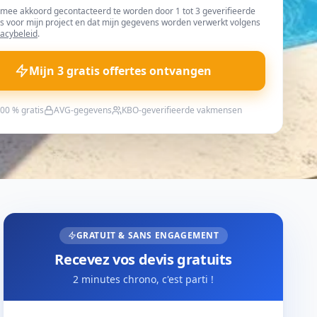
rmee akkoord gecontacteerd te worden door 1 tot 3 geverifieerde
s voor mijn project en dat mijn gegevens worden verwerkt volgens
vacybeleid
.
Mijn 3 gratis offertes ontvangen
00 % gratis
AVG-gegevens
KBO-geverifieerde vakmensen
GRATUIT & SANS ENGAGEMENT
Recevez vos devis gratuits
2 minutes chrono, c'est parti !