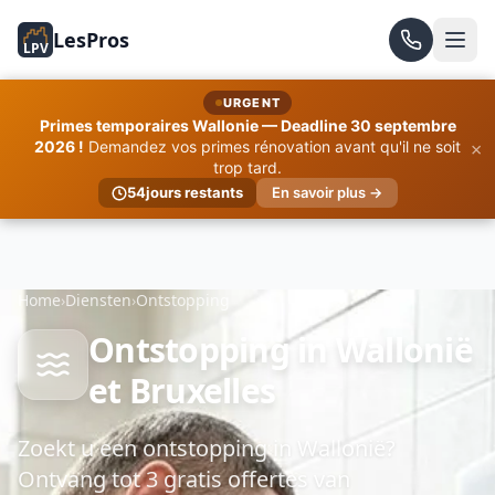
LesPros
LPV
URGENT
Primes temporaires Wallonie — Deadline 30 septembre
×
2026 !
Demandez vos primes rénovation avant qu'il ne soit
trop tard.
54
jours restants
En savoir plus →
Home
›
Diensten
›
Ontstopping
Ontstopping in Wallonië
et Bruxelles
Zoekt u een ontstopping in Wallonië?
Ontvang tot 3 gratis offertes van