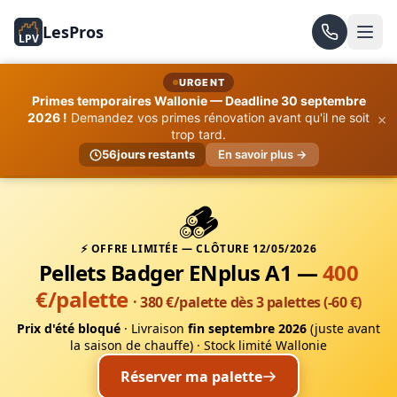
LesPros
LPV
URGENT
Primes temporaires Wallonie — Deadline 30 septembre
×
2026 !
Demandez vos primes rénovation avant qu'il ne soit
trop tard.
56
jours restants
En savoir plus →
🪵
⚡ OFFRE LIMITÉE — CLÔTURE 12/05/2026
Pellets Badger ENplus A1 —
400
€/palette
· 380 €/palette dès 3 palettes (-60 €)
Prix d'été bloqué
· Livraison
fin septembre 2026
(juste avant
la saison de chauffe) · Stock limité Wallonie
Réserver ma palette