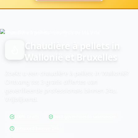
Home
›
Diensten
›
Chaudière à pellets
Chaudière à pellets in
Wallonië et Bruxelles
Zoekt u een chaudière à pellets in Wallonië?
Ontvang tot 3 gratis offertes van
geverifieerde professionals binnen 24u.
Vrijblijvend.
100% Gratis
9486 geverifieerde vakmensen
Antwoord binnen 24h