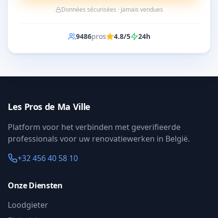
Données sécurisées · Jamais vendues
9486
pros
4.8/5
24h
Les Pros de Ma Ville
Platform voor het verbinden met geverifieerde
professionals voor uw renovatiewerken in België.
+32 456 40 58 10
Onze Diensten
Loodgieter