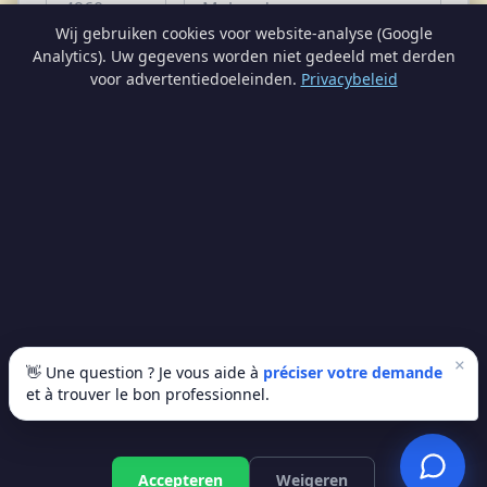
Wij gebruiken cookies voor website-analyse (Google
Analytics). Uw gegevens worden niet gedeeld met derden
Nombre de palettes *
voor advertentiedoeleinden.
Privacybeleid
1
2
3+
PROMO -60€
400 €
800 €
380 €/pal
Remarques
(optionnel)
🪵 Réserver ma palette
×
👋 Une question ? Je vous aide à
préciser votre demande
et à trouver le bon professionnel.
Vos données sont uniquement utilisées pour traiter votre
commande pellets. Aucune transmission à un courtier.
Gratis offerte
Accepteren
Weigeren