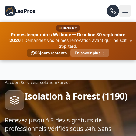
LesPros
LPV
URGENT
Primes temporaires Wallonie — Deadline 30 septembre
×
2026 !
Demandez vos primes rénovation avant qu'il ne soit
trop tard.
56
jours restants
En savoir plus →
Accueil
›
Services
›
Isolation
›
Forest
Isolation à Forest (1190)
Recevez jusqu'à 3 devis gratuits de
professionnels vérifiés sous 24h. Sans