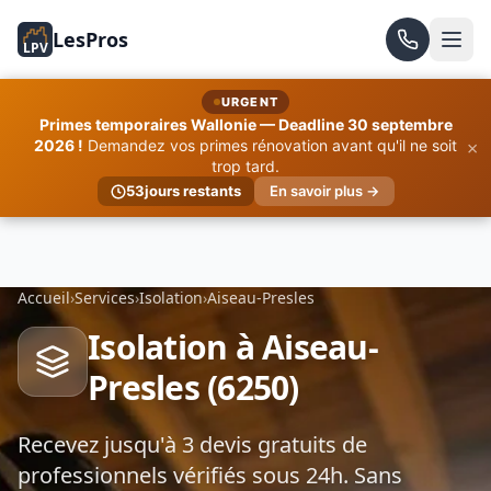
LesPros
LPV
URGENT
Primes temporaires Wallonie — Deadline 30 septembre
×
2026 !
Demandez vos primes rénovation avant qu'il ne soit
trop tard.
53
jours restants
En savoir plus →
Accueil
›
Services
›
Isolation
›
Aiseau-Presles
Isolation à Aiseau-
Presles (6250)
Recevez jusqu'à 3 devis gratuits de
professionnels vérifiés sous 24h. Sans