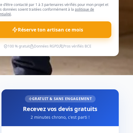
te d'être contacté par 1 à 3 partenaires vérifiés pour mon projet et
 données soient traitées conformément à la
politique de
ntialité
.
Réserve ton artisan ce mois
100 % gratuit
Données RGPD
Pros vérifiés BCE
GRATUIT & SANS ENGAGEMENT
Recevez vos devis gratuits
2 minutes chrono, c'est parti !