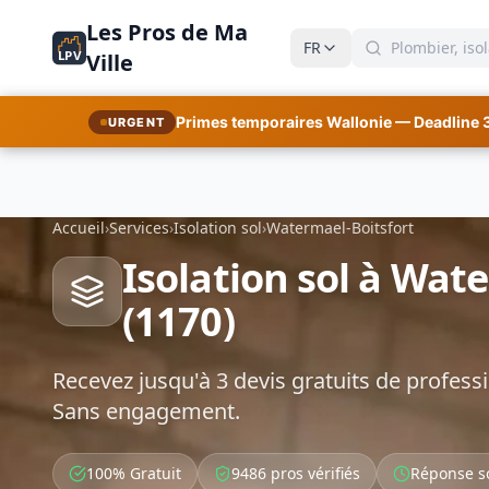
Les Pros de Ma
FR
LPV
Ville
Primes temporaires Wallonie — Deadline 
URGENT
Accueil
›
Services
›
Isolation sol
›
Watermael-Boitsfort
Isolation sol à Wat
(1170)
Recevez jusqu'à 3 devis gratuits de professi
Sans engagement.
100% Gratuit
9486 pros vérifiés
Réponse s