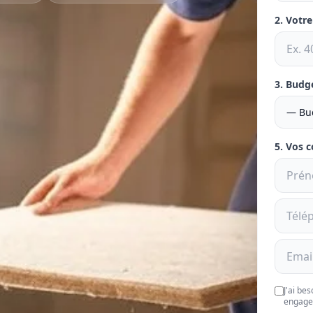
2. Votr
3. Budg
5. Vos 
J'ai be
engage