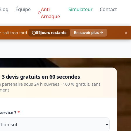
Blog
Équipe
Anti-
Simulateur
Contact
Arnaque
×
soit trop tard.
55
jours restants
En savoir plus →
 3 devis gratuits en 60 secondes
 partenaire sous 24 h ouvrées · 100 % gratuit, sans
ment
service ?
*