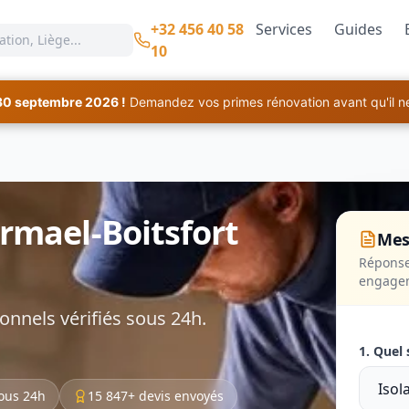
+32 456 40 58
Services
Guides
10
30 septembre 2026 !
Demandez vos primes rénovation avant qu'il ne 
ermael-Boitsfort
Mes
Réponse
engage
onnels vérifiés sous 24h.
1. Quel 
ous 24h
15 847+ devis envoyés