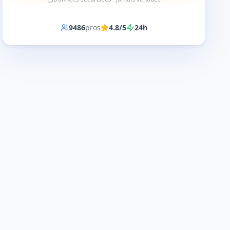
9486
pros
4.8/5
24h