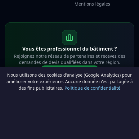
Mentions légales
Vous êtes professionnel du bâtiment ?
Rejoignez notre réseau de partenaires et recevez des
demandes de devis qualifiées dans votre région.
Devenir partenaire
Nous utilisons des cookies d'analyse (Google Analytics) pour
info@lesprosdemaville.be
améliorer votre expérience. Aucune donnée n'est partagée à
des fins publicitaires.
Politique de confidentialité
Notre réseau :
Comparer des devis rénovation
AutoAssure.be
AssureHomeProtect.be
Estimation immobilière gratuite
Comparez les devis travaux sur
Devis Wallonie — devis gratuits rénovation
· Estimez la valeur de votre bien avec
ImmoAnalyse — estimez votre bien