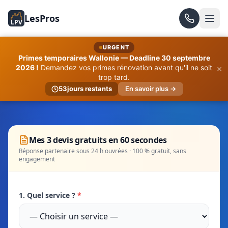
LesPros
LPV
URGENT
Primes temporaires Wallonie — Deadline 30 septembre
×
2026 !
Demandez vos primes rénovation avant qu'il ne soit
trop tard.
53
jours restants
En savoir plus →
Mes 3 devis gratuits en 60 secondes
Réponse partenaire sous 24 h ouvrées · 100 % gratuit, sans
engagement
1. Quel service ?
*