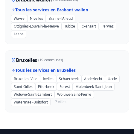
Tous les services en Brabant wallon
Wavre
Nivelles
Braine-l'Alleud
Ottignies-Louvain-la-Neuve
Tubize
Rixensart
Perwez
Lasne
Bruxelles
(19 communes)
Tous les services en Bruxelles
Bruxelles-Ville
Ixelles
Schaerbeek
Anderlecht
Uccle
Saint-Gilles
Etterbeek
Forest
Molenbeek-Saint-Jean
Woluwe-Saint-Lambert
Woluwe-Saint-Pierre
+7 villes
Watermael-Boitsfort