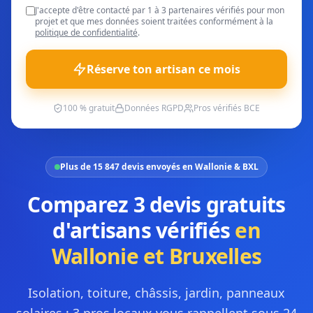
J'accepte d'être contacté par 1 à 3 partenaires vérifiés pour mon
projet et que mes données soient traitées conformément à la
politique de confidentialité
.
Réserve ton artisan ce mois
100 % gratuit
Données RGPD
Pros vérifiés BCE
Plus de 15 847 devis envoyés en Wallonie & BXL
Comparez 3 devis gratuits
d'artisans vérifiés
en
Wallonie et Bruxelles
Isolation, toiture, châssis, jardin, panneaux